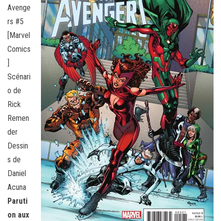
Avenge
rs #5
[Marvel
Comics
]
Scénari
o de
Rick
Remen
der
Dessin
s de
Daniel
Acuna
Paruti
on aux