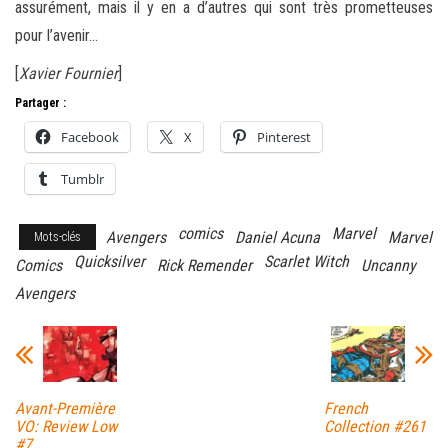
assurément, mais il y en a d’autres qui sont très prometteuses
pour l’avenir…
[
Xavier Fournier
]
Partager :
Facebook
X
Pinterest
Tumblr
comics
Marvel
Avengers
Daniel Acuna
Marvel
Mots-clés
Quicksilver
Scarlet Witch
Comics
Rick Remender
Uncanny
Avengers
Avant-Première
French
VO: Review Low
Collection #261
#7