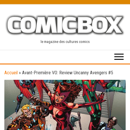
Skip
to
the
content
le magazine des cultures comics
Accueil
»
Avant-Première VO: Review Uncanny Avengers #5