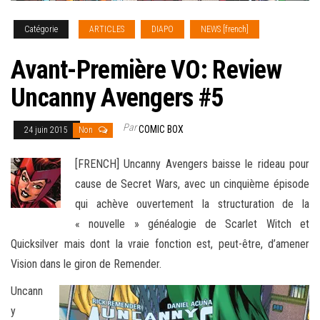
Catégorie
ARTICLES
DIAPO
NEWS [french]
Avant-Première VO: Review
Uncanny Avengers #5
Par
COMIC BOX
24 juin 2015
Non
[FRENCH] Uncanny Avengers baisse le rideau pour
cause de Secret Wars, avec un cinquième épisode
qui achève ouvertement la structuration de la
« nouvelle » généalogie de Scarlet Witch et
Quicksilver mais dont la vraie fonction est, peut-être, d’amener
Vision dans le
giron de Remender.
Uncann
y