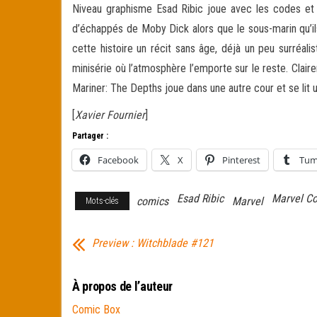
Niveau graphisme Esad Ribic joue avec les codes et le
d’échappés de Moby Dick alors que le sous-marin qu’il
cette histoire un récit sans âge, déjà un peu surréa
minisérie où l’atmosphère l’emporte sur le reste. Clai
Mariner: The Depths joue dans une autre cour et se lit
[
Xavier Fournier
]
Partager :
Facebook
X
Pinterest
Tum
Esad Ribic
Marvel C
comics
Marvel
Mots-clés
Preview : Witchblade #121
À propos de l’auteur
Comic Box