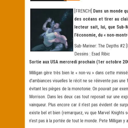
[FRENCH]
Dans un monde qui
des océans et tirer au cla
lecteur sait, lui, que Sub-
l’économie, du « non-montré
Sub-Mariner: The Depths #2 [M
Dessins : Esad Ribic
Sortie aux USA mercredi prochain (1er octobre 20
Milligan gère très bien le « non-vu » dans cette minis
d’ambiances visuelles le récit ne se réinvente pas une
évitant les pièges de la monotonie. On pouvait par exe
Morrison. Dans les deux cas tout reposait sur une exp
vainqueur. Plus encore car il n’est pas évident de surp
existe bel et bien (remarquez, vu que Marvel Knights se
n’est pas à la portée de tout le monde. Pete Milligan y a