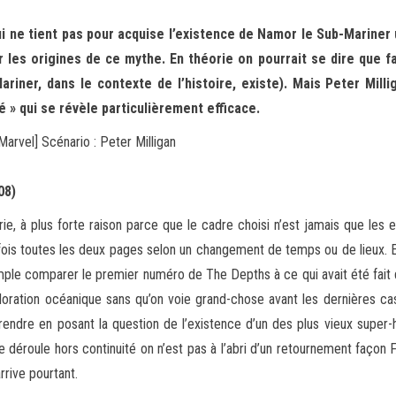
 ne tient pas pour acquise l’existence de Namor le Sub-Mariner 
ir les origines de ce mythe. En théorie on pourrait se dire que f
Mariner, dans le contexte de l’histoire, existe). Mais Peter Mil
 » qui se révèle particulièrement efficace.
arvel] Scénario : Peter Milligan
08)
érie, à plus forte raison parce que le cadre choisi n’est jamais que le
 fois toutes les deux pages selon un changement de temps ou de lieux. Et
mple comparer le premier numéro de The Depths à ce qui avait été fait
loration océanique sans qu’on voie grand-chose avant les dernières ca
rendre en posant la question de l’existence d’un des plus vieux super-hér
 déroule hors continuité on n’est pas à l’abri d’un retournement façon F
rrive pourtant.