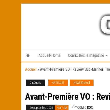
Skip
to
the
content
Accueil/Home
Comic Box le magazine
Accueil
»
Avant-Première VO : Review Sub-Mariner: Th
Catégorie
ARTICLES
NEWS [french]
Avant-Première VO : Rev
Par
COMIC BOX
30 septembre 2008
Non