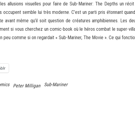
s allusions visuelles pour faire de Sub-Mariner: The Depths un récit
s occupent semble lui très moderne. C’est un parti pris étonnant quand
liste avant même qu’il soit question de créatures amphibiennes. Les d
rement si vous cherchez un comic-book où le héros combat le super-villa
 un peu comme si on regardait « Sub-Mariner, The Movie ». Ce qui fonct
blr
omics
Sub-Mariner
Peter Milligan