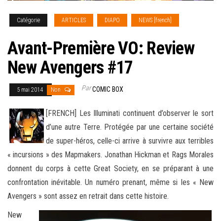
Catégorie
ARTICLES
DIAPO
NEWS [french]
Avant-Première VO: Review
New Avengers #17
Par
COMIC BOX
5 mai 2014
Non
[FRENCH] Les Illuminati continuent d’observer le sort
d’une autre Terre. Protégée par une certaine société
de super-héros, celle-ci arrive à survivre aux terribles
« incursions » des Mapmakers. Jonathan Hickman et Rags Morales
donnent du corps à cette Great Society
, en se préparant à une
confrontation inévitable. Un numéro prenant, même si les « New
Avengers » sont assez en retrait dans cette histoire.
New