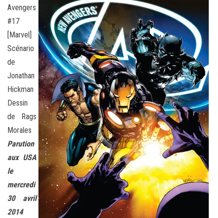
Avengers
#17
[Marvel]
Scénario
de
Jonathan
Hickman
Dessin
de Rags
Morales
Parution
aux USA
le
mercredi
30 avril
2014