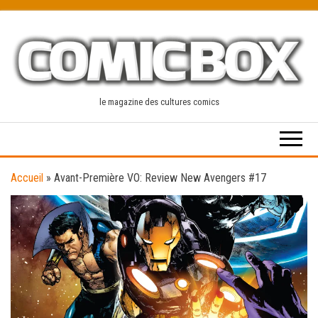
Skip
to
the
content
le magazine des cultures comics
Accueil
»
Avant-Première VO: Review New Avengers #17