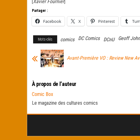
[
Xavier Fournier
]
Partager :
Facebook
X
Pinterest
Tum
DC Comics
Geoff Joh
comics
DCnU
Mots-clés
Avant-Première VO : Review New A
À propos de l’auteur
Comic Box
Le magazine des cultures comics