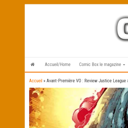
Skip
to
the
content
Accueil/Home
Comic Box le magazine
Accueil
»
Avant-Première VO : Review Justice League