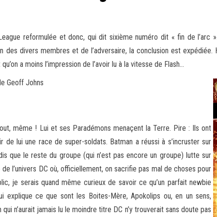
ague reformulée et donc, qui dit sixième numéro dit « fin de l’arc ».
on des divers membres
et de l’adversaire, la conclusion est expédiée.
 qu’on a moins l’impression de l’avoir lu à la vitesse de Flash…
de Geoff Johns
tout, même ! Lui et ses Paradémons menaçent la Terre. Pire : Ils ont
de lui une race de super-soldats. Batman a réussi à s’incruster sur
andis que le reste du groupe (qui n’est pas encore un groupe) lutte sur
de l’univers DC où, officiellement, on sacrifie pas mal de choses pour
lic, je serais quand même curieux de savoir ce qu’un parfait newbie
ui explique ce que sont les Boites-Mère, Apokolips ou, en un sens,
i n’aurait jamais lu le moindre titre DC n’y trouverait sans doute pas