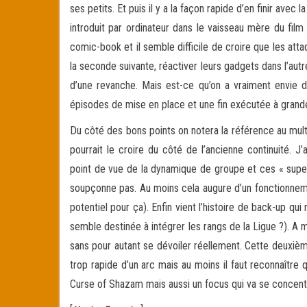
ses petits. Et puis il y a la façon rapide d’en finir ave
introduit par ordinateur dans le vaisseau mère du fil
comic-book et il semble difficile de croire que les att
la seconde suivante, réactiver leurs gadgets dans l’aut
d’une revanche. Mais est-ce qu’on a vraiment envie d
épisodes de mise en place et une fin exécutée à grand
Du côté des bons points on notera la référence au multi
pourrait le croire du côté de l’ancienne continuité. 
point de vue de la dynamique de groupe et ces « super
soupçonne pas. Au moins cela augure d’un fonctionneme
potentiel pour ça). Enfin vient l’histoire de back-up 
semble destinée à intégrer les rangs de la Ligue ?). A
sans pour autant se dévoiler réellement. Cette deuxièm
trop rapide d’un arc mais au moins il faut reconnaître 
Curse of Shazam mais aussi un focus qui va se concentrer