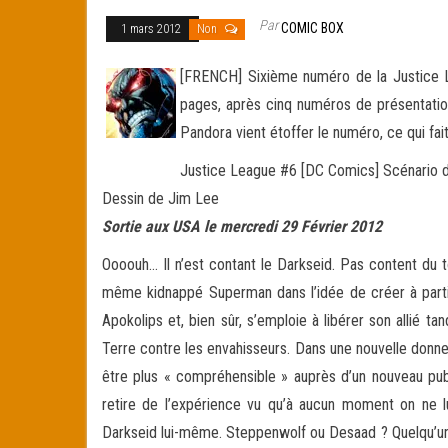
Par
COMIC BOX
1 mars 2012
Non
[FRENCH] Sixième numéro de la Justice Le
pages, après cinq numéros de présentati
Pandora vient étoffer le numéro, ce qui fait
Justice League #6 [DC Comics] Scénario 
Dessin de Jim Lee
Sortie aux USA le mercredi 29 Février 2012
Oooouh… Il n’est contant le Darkseid. Pas content du 
même kidnappé Superman dans l’idée de créer à partir 
Apokolips et, bien sûr, s’emploie à libérer son allié t
Terre contre les envahisseurs. Dans une nouvelle donne 
être plus « compréhensible » auprès d’un nouveau pub
retire de l’expérience vu qu’à aucun moment on ne l
Darkseid lui-même. Steppenwolf ou Desaad ? Quelqu’un qu