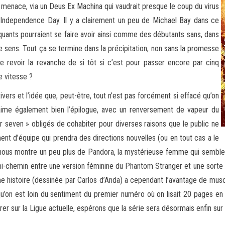
c la menace, via un Deus Ex Machina qui vaudrait presque le coup du virus
m Independence Day. Il y a clairement un peu de Michael Bay dans ce
aquants pourraient se faire avoir ainsi comme des débutants sans, dans
re sens. Tout ça se termine dans la précipitation, non sans la promesse
e revoir la revanche de si tôt si c’est pour passer encore par cinq
e vitesse ?
vers et l’idée que, peut-être, tout n’est pas forcément si effacé qu’on
J’aime également bien l’épilogue, avec un renversement de vapeur du
 seven » obligés de cohabiter pour diverses raisons que le public ne
nt d’équipe qui prendra des directions nouvelles (ou en tout cas a le
qui nous montre un peu plus de Pandora, la mystérieuse femme qui semble 
 mi-chemin entre une version féminine du Phantom Stranger et une sort
e histoire (dessinée par Carlos d’Anda) a cependant l’avantage de mus
qu’on est loin du sentiment du premier numéro où on lisait 20 pages en 
 sur la Ligue actuelle, espérons que la série sera désormais enfin sur l