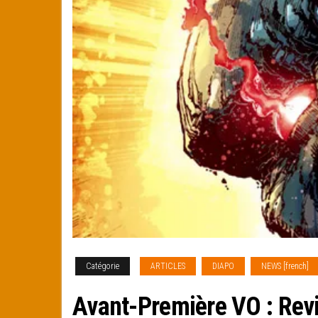
Catégorie
ARTICLES
DIAPO
NEWS [french]
Avant-Première VO : Rev