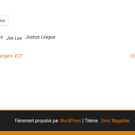
blr
ns
Justice League
Jim Lee
vengers #22
CC
Fièrement propulsé par
WordPress
|
Thème :
Envo Magazine