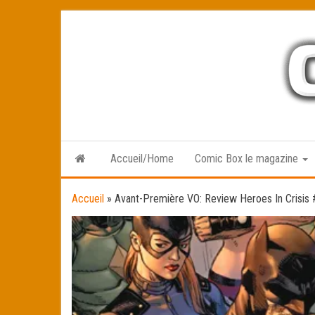
Skip
to
the
content
Accueil/Home
Comic Box le magazine
Accueil
»
Avant-Première VO: Review Heroes In Crisis 