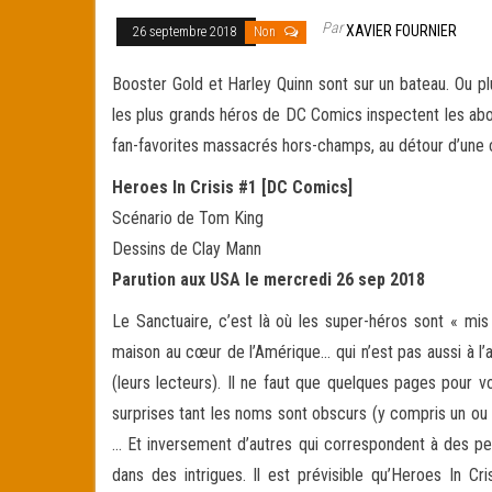
Par
XAVIER FOURNIER
26 septembre 2018
Non
Booster Gold et Harley Quinn sont sur un bateau. Ou 
les plus grands héros de DC Comics inspectent les abor
fan-favorites
massacrés hors-champs, au détour d’une 
Heroes In Crisis #1 [DC Comics]
Scénario de Tom King
Dessins de Clay Mann
Parution aux USA le mercredi 26 sep 2018
Le Sanctuaire, c’est là où les super-héros sont « mi
maison au cœur de l’Amérique… qui n’est pas aussi à l’a
(leurs lecteurs). Il ne faut que quelques pages pour v
surprises tant les noms sont obscurs (y compris un ou
… Et inversement d’autres qui correspondent à des pe
dans des intrigues. Il est prévisible qu’Heroes In Cr