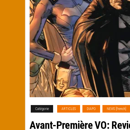
Catégorie
ARTICLES
DIAPO
NEWS [french]
Avant-Première VO: Revie