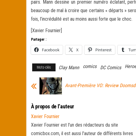
pairs. Mann dessine un premier numéro éclatant, per
beaucoup de mal à croire que certains « départs » seron
fois, l’incrédulité est au moins aussi forte que le choc.
[Xavier Fournier]
Partager :
Facebook
X
Pinterest
Tum
comics
Heroe
Clay Mann
DC Comics
Mots-clés
Avant-Première VO: Review Doomsd
À propos de l’auteur
Xavier Fournier
Xavier Fournier est l'un des rédacteurs du site
comicbox.com, il est aussi l'auteur de différents livres