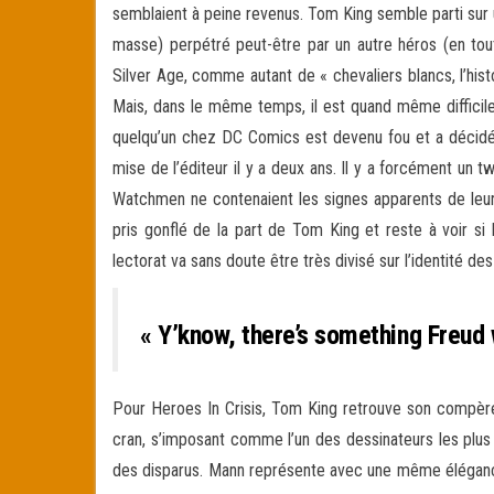
semblaient à peine revenus. Tom King semble parti sur un
masse) perpétré peut-être par un autre héros (en tout
Silver Age, comme autant de « chevaliers blancs, l’hist
Mais, dans le même temps, il est quand même difficile
quelqu’un chez DC Comics est devenu fou et a décidé d
mise de l’éditeur il y a deux ans. Il y a forcément un 
Watchmen ne contenaient les signes apparents de leur c
pris gonflé de la part de Tom King et reste à voir si l
lectorat va sans doute être très divisé sur l’identité de
« Y’know, there’s something Freud 
Pour Heroes In Crisis, Tom King retrouve son compèr
cran, s’imposant comme l’un des dessinateurs les plus 
des disparus. Mann représente avec une même élégance 