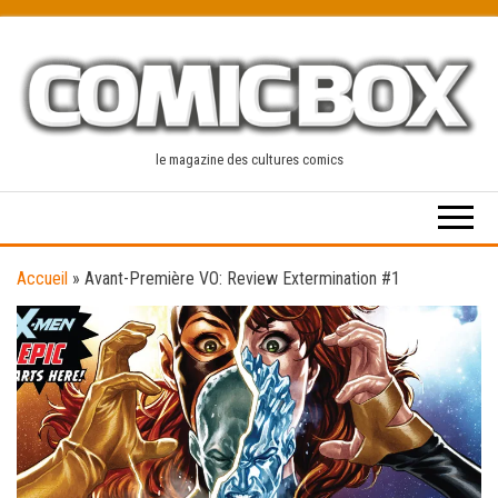
Skip
to
the
content
le magazine des cultures comics
Accueil
»
Avant-Première VO: Review Extermination #1