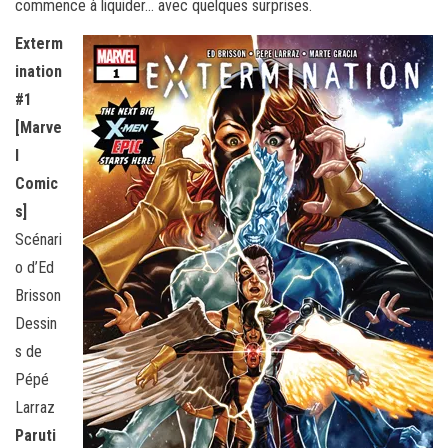
commence à liquider… avec quelques surprises.
Exterm
ination
#1
[Marve
l
Comic
s]
Scénari
o d’Ed
Brisson
Dessin
s de
Pépé
Larraz
Paruti