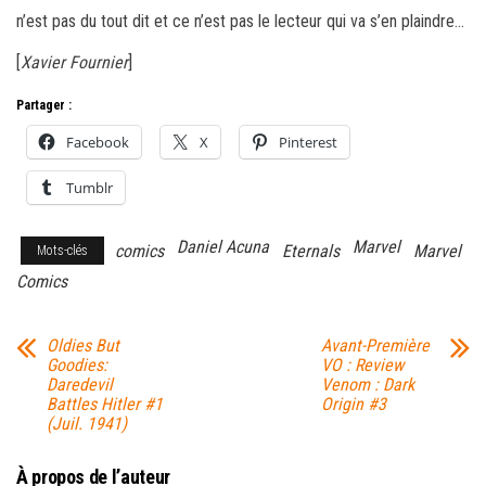
n’est pas du tout dit et ce n’est pas le lecteur qui va s’en plaindre…
[
Xavier Fournier
]
Partager :
Facebook
X
Pinterest
Tumblr
Daniel Acuna
Marvel
comics
Eternals
Marvel
Mots-clés
Comics
Oldies But
Avant-Première
Goodies:
VO : Review
Daredevil
Venom : Dark
Battles Hitler #1
Origin #3
(Juil. 1941)
À propos de l’auteur