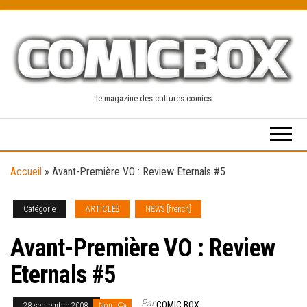
Skip
to
the
content
le magazine des cultures comics
Accueil
»
Avant-Première VO : Review Eternals #5
Catégorie
ARTICLES
NEWS [french]
Avant-Première VO : Review
Eternals #5
Par
COMIC BOX
28 septembre 2008
Non