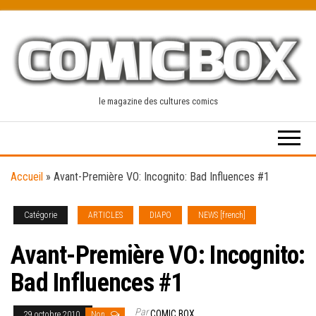
Skip
to
the
content
le magazine des cultures comics
Accueil
»
Avant-Première VO: Incognito: Bad Influences #1
Catégorie
ARTICLES
DIAPO
NEWS [french]
Avant-Première VO: Incognito:
Bad Influences #1
Par
COMIC BOX
29 octobre 2010
Non