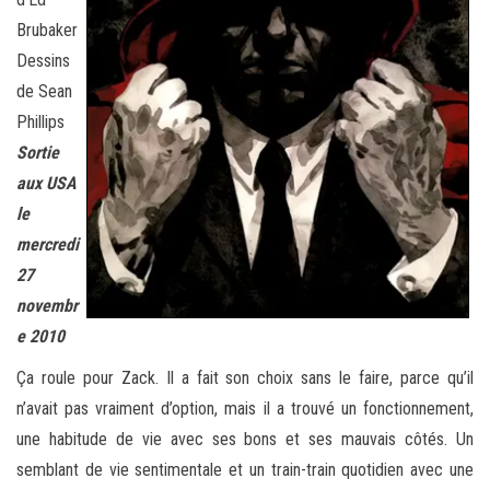
Brubaker
Dessins
de Sean
Phillips
Sortie
aux USA
le
mercredi
27
novembr
e 2010
Ça roule pour Zack. Il a fait son choix sans le faire, parce qu’il
n’avait pas vraiment d’option, mais il a trouvé un fonctionnement,
une habitude de vie avec ses bons et ses mauvais côtés. Un
semblant de vie sentimentale et un train-train quotidien avec une