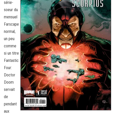
série-
soeur du
mensuel
Farscape
normal,
un peu
comme
si un titre
Fantastic
Four:
Doctor
Doom
servait
de
pendant
aux