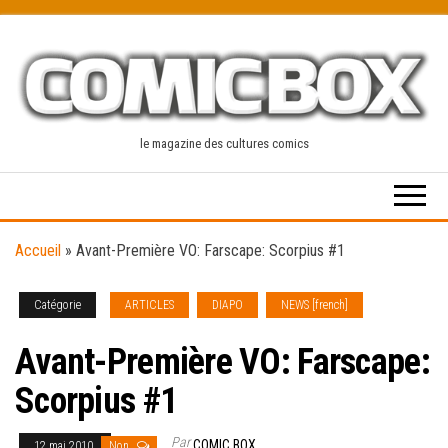
Skip
to
the
content
le magazine des cultures comics
Accueil
»
Avant-Première VO: Farscape: Scorpius #1
Catégorie
ARTICLES
DIAPO
NEWS [french]
Avant-Première VO: Farscape:
Scorpius #1
Par
COMIC BOX
12 mai 2010
Non