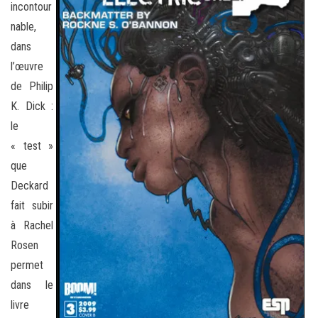
incontour
nable,
dans
l’œuvre
de Philip
K. Dick :
le
« test »
que
Deckard
fait subir
à Rachel
Rosen
permet
dans le
livre