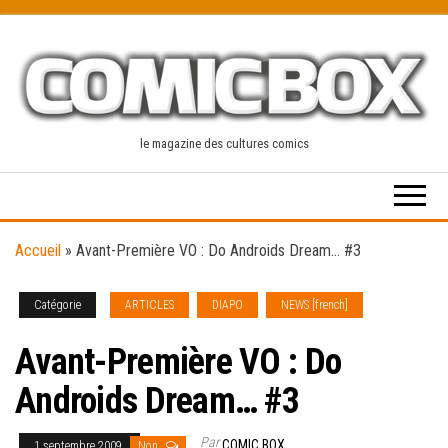
Skip
to
the
content
le magazine des cultures comics
Accueil
»
Avant-Première VO : Do Androids Dream… #3
Catégorie
ARTICLES
DIAPO
NEWS [french]
Avant-Première VO : Do
Androids Dream… #3
Par
COMIC BOX
1 septembre 2009
Non