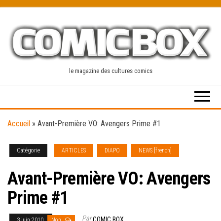
Skip
to
the
content
le magazine des cultures comics
Accueil
»
Avant-Première VO: Avengers Prime #1
Catégorie
ARTICLES
DIAPO
NEWS [french]
Avant-Première VO: Avengers
Prime #1
Par
COMIC BOX
3 juin 2010
Non