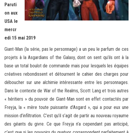
Paruti
on aux
USA le
mercr
edi 15 mai 2019
Giant-Man (la série, pas le personnage) a un peu le parfum de ces
projets à la Asgardians of the Galaxy, dont on sent qu’ils ont à la
base un total boulot de commande mais pour lesquels les équipes
créatives rebondissent et détournent le cahier des charges pour
déboucher sur une alchimie intéressante entre les personnages.
Dans le contexte de War of the Realms, Scott Lang et trois autres
« héritiers » du pouvoir de Giant-Man sont en effet contactés par
Freyja, la « mère toute puissante d’Asgard », qui a pour eux une
mission d’infiltration. C’est qu’il s’agit de partir au nouveau royaume
des géants du givre. Ce que Freyja n’a cependant pas anticipé,
c’est que si les pouvoirs du quatuor correspondent parfaitement à