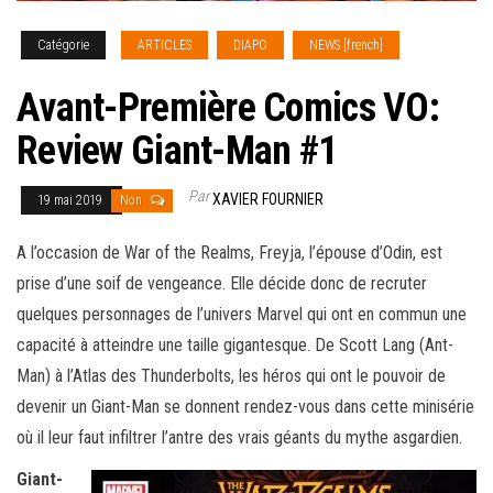
Catégorie
ARTICLES
DIAPO
NEWS [french]
Avant-Première Comics VO:
Review Giant-Man #1
Par
XAVIER FOURNIER
19 mai 2019
Non
A l’occasion de War of the Realms, Freyja, l’épouse d’Odin, est
prise d’une soif de vengeance. Elle décide donc de recruter
quelques personnages de l’univers Marvel qui ont en commun une
capacité à atteindre une taille gigantesque. De Scott Lang (Ant-
Man) à l’Atlas des Thunderbolts, les héros qui ont le pouvoir de
devenir un Giant-Man se donnent rendez-vous dans cette minisérie
où il leur faut
infiltrer l’antre des vrais géants du mythe asgardien.
Giant-