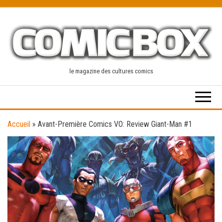
Skip
to
the
content
le magazine des cultures comics
Accueil
»
Avant-Première Comics VO: Review Giant-Man #1