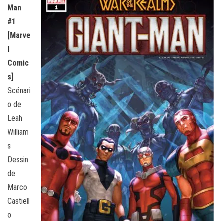
Man
#1
[Marve
l
Comic
s]
Scénari
o de
Leah
William
s
Dessin
de
Marco
Castiell
o