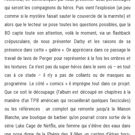
qui seront les compagnons du héros. Puis vient l’explosion (un peu
comme si le mystère faisait sauter le couvercle de la marmite) et
alors que le lecteur se pose toutes les questions possibles, que la
BD capte toute son attention, voilà le moment, via un flashback
crépusculaire, de nous présenter Darby et les raisons de sa
présence dans cette « galère ». On appréciera dans ce passage le
travail de lavis de Perger pour représenter à la fois les ombres et
les textures. Ce n’est pas du super-héros dans le sens où – en tout
cas à ce stade – il n’y a pas de collants ou de masques au
programme. Le côté « comics » il imprègne tout dans ce projet.
Que ce soit le découpage (l’album est découpé en chapitres à la
manière d’un TPB américain qui recueillerait quelques fascicules)
ou les références : un complot qui remonte jusqu’à la Maison
Blanche, une boutique de barbier qu’on pourrait croire sortie de la
série Luke Cage de Netflix, une femme qui s’élève des eaux dans
une pose digne de la Phénix des X-Men, un casting d’êtres hors-