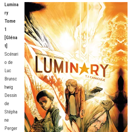
Lumina
ry
Tome
1
[Gléna
t]
Scénari
o de
Luc
Brunsc
hwig
Dessin
de
Stépha
ne
Perger