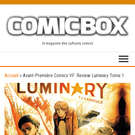
Skip
to
the
content
le magazine des cultures comics
Accueil
»
Avant-Première Comics VF: Review Luminary Tome 1