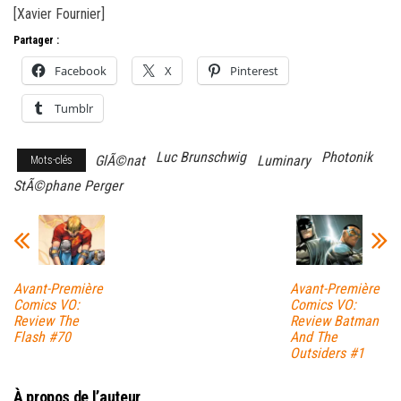
[Xavier Fournier]
Partager :
Facebook
X
Pinterest
Tumblr
Luc Brunschwig
Photonik
GlÃ©nat
Luminary
Mots-clés
StÃ©phane Perger
Avant-Première
Avant-Première
Comics VO:
Comics VO:
Review The
Review Batman
Flash #70
And The
Outsiders #1
À propos de l’auteur