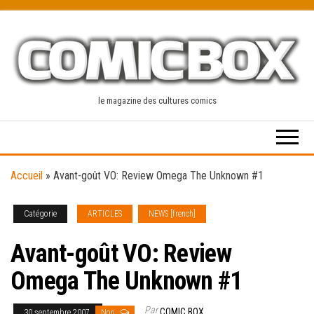
Skip
to
the
content
le magazine des cultures comics
Accueil
»
Avant-goût VO: Review Omega The Unknown #1
Catégorie
ARTICLES
NEWS [french]
Avant-goût VO: Review
Omega The Unknown #1
Par
COMIC BOX
30 septembre 2007
Non