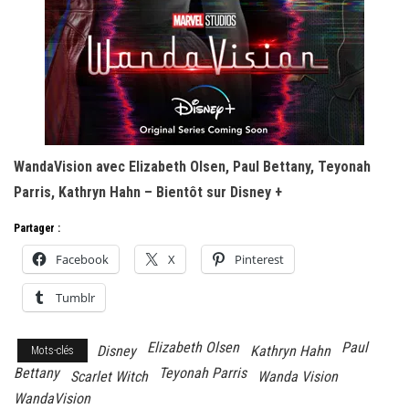
WandaVision avec Elizabeth Olsen, Paul Bettany, Teyonah
Parris, Kathryn Hahn – Bientôt sur Disney +
Partager :
Facebook
X
Pinterest
Tumblr
Elizabeth Olsen
Paul
Disney
Kathryn Hahn
Mots-clés
Bettany
Teyonah Parris
Scarlet Witch
Wanda Vision
WandaVision