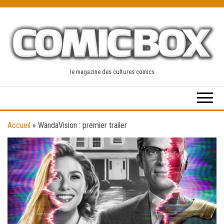
Skip
to
the
content
le magazine des cultures comics
Accueil
»
WandaVision : premier trailer