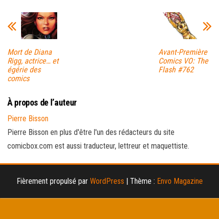
Mort de Diana
Avant-Première
Rigg, actrice… et
Comics VO: The
égérie des
Flash #762
comics
À propos de l’auteur
Pierre Bisson
Pierre Bisson en plus d'être l'un des rédacteurs du site
comicbox.com est aussi traducteur, lettreur et maquettiste.
Fièrement propulsé par
WordPress
|
Thème :
Envo Magazine