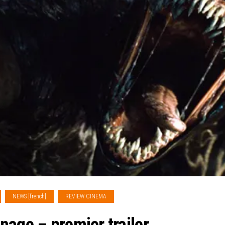
NEWS [french]
REVIEW CINEMA
nage – premier trailer