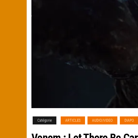
Catégorie
ARTICLES
AUDIO/VIDEO
DIAPO
Venom : Let There Be Car