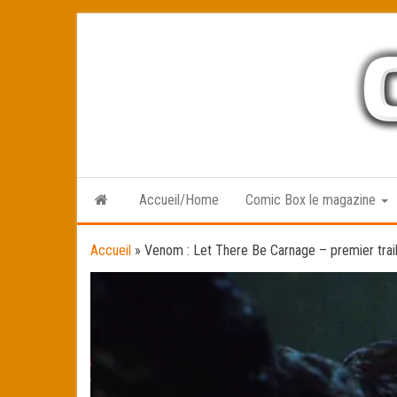
Skip
to
the
content
Accueil/Home
Comic Box le magazine
Accueil
»
Venom : Let There Be Carnage – premier trai