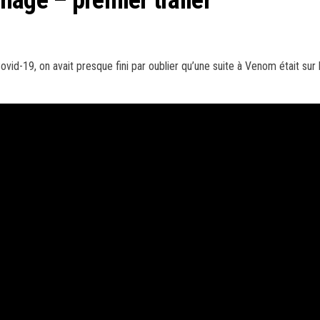
vid-19, on avait presque fini par oublier qu’une suite à Venom était sur