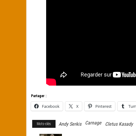
Partager :
Facebook
X
Pinterest
Tum
Carnage
Andy Serkis
Cletus Kasady
Mots-clés