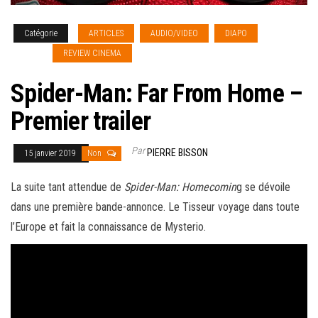
Catégorie
ARTICLES
AUDIO/VIDEO
DIAPO
NEWS
[french]
REVIEW CINEMA
Spider-Man: Far From Home –
Premier trailer
Par
PIERRE BISSON
15 janvier 2019
Non
La suite tant attendue de
Spider-Man: Homecomin
g se dévoile
dans une première bande-annonce. Le Tisseur voyage dans toute
l’Europe et fait la connaissance de Mysterio.