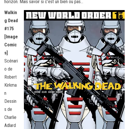
horizon. Mais savoir si c’est un bien ou pas…
Walkin
g Dead
#175
[Image
Comic
s]
Scénari
o de
Robert
Kirkma
n
Dessin
s de
Charlie
Adlard