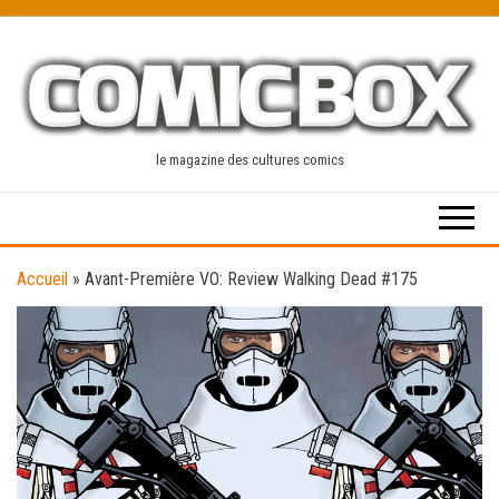
Skip
to
the
content
le magazine des cultures comics
Accueil
»
Avant-Première VO: Review Walking Dead #175