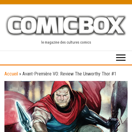
Skip
to
the
content
le magazine des cultures comics
Accueil
»
Avant-Première VO: Review The Unworthy Thor #1