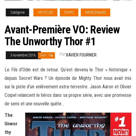
Catégorie
ARTICLES
DIAPO
NEWS [french]
Avant-Première VO: Review
The Unworthy Thor #1
Par
XAVIER FOURNIER
3 novembre 2016
Non
Le Fils d’Odin est de retour. Qu’est devenu le Thor « historique »
depuis Secret Wars ? Un épisode de Mighty Thor nous avait mis
sur la piste d’un enlèvement extra-terrestre. Jason Aaron et Olivier
Coipel relancent le héros dans sa propre série, avec une promesse
de sens et une nouvelle quête
…
The
Unwor
thy