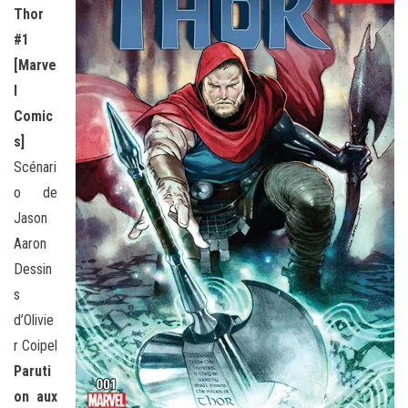
Thor
#1
[Marve
l
Comic
s]
Scénari
o de
Jason
Aaron
Dessin
s
d’Olivie
r Coipel
Paruti
on aux