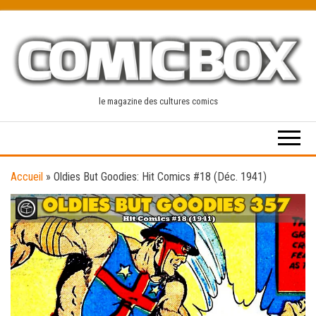
Skip
to
the
content
le magazine des cultures comics
Accueil
»
Oldies But Goodies: Hit Comics #18 (Déc. 1941)