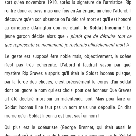
sort qu’en novembre 1918, après la signature de l’armistice. Rip
rentre donc au pays mais une fois en Amérique, un choc l’attend. Il
découvre qu’en son absence on l’a déclaré mort et qu’il est honoré
au cimetière d’Arlington comme étant… le
Soldat Inconnu !
Le
jeune garçon décide alors que «
plutôt que de détruire tout ce
que représente ce monument, je resterais officiellement mort !
« .
Le geste est supposé être noble mais, objectivement, la scène
n’est pas très cohérente. D’abord il faudrait savoir par quel
mystère Rip Graves a appris qu’il était le Soldat Inconnu puisque,
par la force des choses, c’est précisément le corps d’un soldat
dont on ignore le nom qui est choisi pour cet honneur. Que Graves
ait été déclaré mort sur un malentendu, soit. Mais pour faire un
Soldat Inconnu il ne faut pas un nom mais une dépouille. On dira
même qu’un Soldat Inconnu est tout sauf un nom !
Qui plus est le scénariste (George Brenner, qui était aussi le
dessinateur) n’avait pas du beaucoup se renseigner sur le Soldat