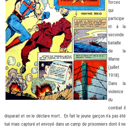
forces
qui
participe
nt à la
seconde
bataille
de la
Marne
(juillet
1918).
Dans la
violence
du
combat il
disparait et on le déclare mort… En fait le jeune garçon n’a pas été
tué mais capturé et envoyé dans un camp de prisonniers dont il ne