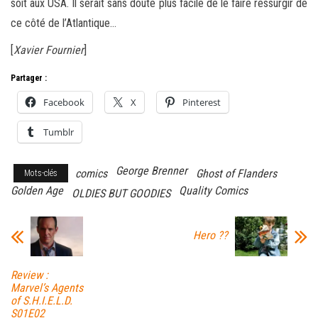
soit aux USA. Il serait sans doute plus facile de le faire ressurgir de
ce côté de l’Atlantique…
[
Xavier Fournier
]
Partager :
Facebook
X
Pinterest
Tumblr
George Brenner
comics
Ghost of Flanders
Mots-clés
Golden Age
Quality Comics
OLDIES BUT GOODIES
Hero ??
Review :
Marvel’s Agents
of S.H.I.E.L.D.
S01E02