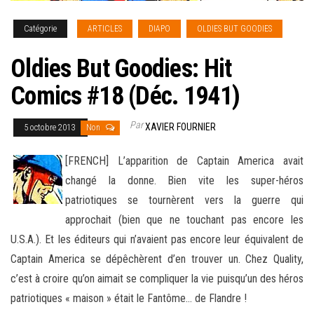
Catégorie
ARTICLES
DIAPO
OLDIES BUT GOODIES
Oldies But Goodies: Hit
Comics #18 (Déc. 1941)
Par
XAVIER FOURNIER
5 octobre 2013
Non
[FRENCH] L’apparition de Captain America avait
changé la donne. Bien vite les super-héros
patriotiques se tournèrent vers la guerre qui
approchait (bien que ne touchant pas encore les
U.S.A.). Et les éditeurs qui n’avaient pas encore leur équivalent
de
Captain America se dépêchèrent d’en trouver un. Chez Quality,
c’est à croire qu’on aimait se compliquer la vie puisqu’un des héros
patriotiques « maison » était le Fantôme… de Flandre !