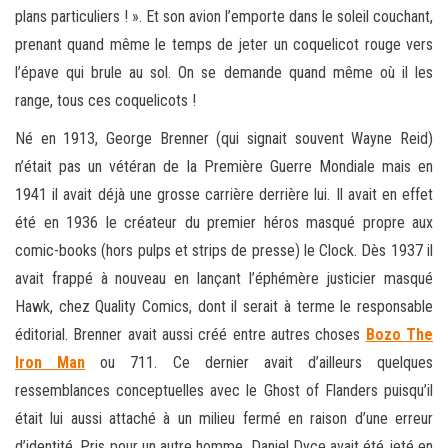
plans particuliers ! ». Et son avion l’emporte dans le soleil couchant,
prenant quand même le temps de jeter un coquelicot rouge vers
l’épave qui brule au sol. On se demande quand même où il les
range, tous ces coquelicots !
Né en 1913, George Brenner (qui signait souvent Wayne Reid)
n’était pas un vétéran de la Première Guerre Mondiale mais en
1941 il avait déjà une grosse carrière derrière lui. Il avait en effet
été en 1936 le créateur du premier héros masqué propre aux
comic-books (hors pulps et strips de presse) le Clock. Dès 1937 il
avait frappé à nouveau en lançant l’éphémère justicier masqué
Hawk, chez Quality Comics, dont il serait à terme le responsable
éditorial. Brenner avait aussi créé entre autres choses
Bozo The
Iron Man
ou 711. Ce dernier avait d’ailleurs quelques
ressemblances conceptuelles avec le Ghost of Flanders puisqu’il
était lui aussi attaché à un milieu fermé en raison d’une erreur
d’identité. Pris pour un autre homme, Daniel Dyce avait été jeté en