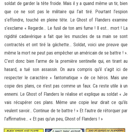
soldat de garder la tête froide. Mais il y a quand même un tir, bien
que ce ne soit pas le militaire qui l’ait tiré. Pourtant l’espion
s’effondre, touché en pleine tête. Le Ghost of Flanders examine
s’exclame « Regarde… Le fusil de ton ami fume ! Il est… mort ! La
rigidité cadavérique a fait que les muscles de sa main se sont
contractés et ont tiré la gâchette… Soldat, voici une preuve que
même la mort ne peut pas empêcher un américain de se battre ! ».
C’est donc bien l’arme de la première sentinelle qui, en tirant au
hasard, a tué son assassin. On aura compris qu’il s’agit ici de
respecter le caractère « fantomatique » de ce héros. Mais une
copie des plans, ce n’est pas comme un faux. Ca reste utile à un
ennemi. Le Ghost of Flanders le réalise et explique au soldat « Je
vais récupérer ces plans. Même une copie leur dirait ce qu’ils
veulent savoir… Continue de te battre ! » Et l’autre de rétorquer par
l’affirmative… « Et pas qu’un peu, Ghost of Flanders ! »