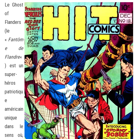
Le Ghost
of
Flanders
(le
«
Fantôm
e de
Flandre
«
) est un
super-
héros
patriotiqu
e
américain
unique
dans le
sens où,