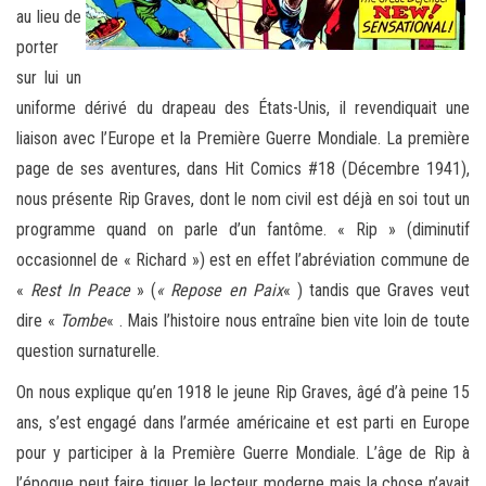
au lieu de
porter
sur lui un
uniforme dérivé du drapeau des États-Unis, il revendiquait une
liaison avec l’Europe et la Première Guerre Mondiale. La première
page de ses aventures, dans Hit Comics #18 (Décembre 1941),
nous présente Rip Graves, dont le nom civil est déjà en soi tout un
programme quand on parle d’un fantôme. « Rip » (diminutif
occasionnel de « Richard ») est en effet l’abréviation commune de
«
Rest In Peace
» (
« Repose en Paix
« ) tandis que Graves veut
dire «
Tombe
« . Mais l’histoire nous entraîne bien vite loin de toute
question surnaturelle.
On nous explique qu’en 1918 le jeune Rip Graves, âgé d’à peine 15
ans, s’est engagé dans l’armée américaine et est parti en Europe
pour y participer à la Première Guerre Mondiale. L’âge de Rip à
l’époque peut faire tiquer le lecteur moderne mais la chose n’avait