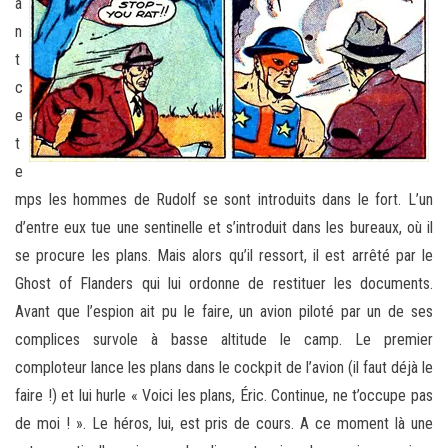
a
n
t
c
e
t
e
mps les hommes de Rudolf se sont introduits dans le fort. L’un
d’entre eux tue une sentinelle et s’introduit dans les bureaux, où il
se procure les plans. Mais alors qu’il ressort, il est arrêté par le
Ghost of Flanders qui lui ordonne de restituer les documents.
Avant que l’espion ait pu le faire, un avion piloté par un de ses
complices survole à basse altitude le camp. Le premier
comploteur lance les plans dans le cockpit de l’avion (il faut déjà le
faire !) et lui hurle « Voici les plans, Éric. Continue, ne t’occupe pas
de moi ! ». Le héros, lui, est pris de cours. A ce moment là une