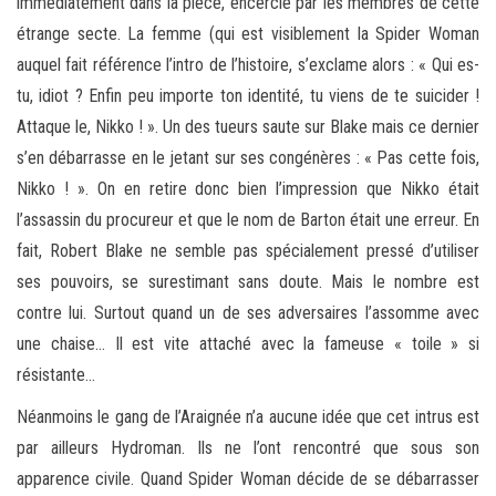
immédiatement dans la pièce, encerclé par les membres de cette
étrange secte. La femme (qui est visiblement la Spider Woman
auquel fait référence l’intro de l’histoire, s’exclame alors : « Qui es-
tu, idiot ? Enfin peu importe ton identité, tu viens de te suicider !
Attaque le, Nikko ! ». Un des tueurs saute sur Blake mais ce dernier
s’en débarrasse en le jetant sur ses congénères : « Pas cette fois,
Nikko ! ». On en retire donc bien l’impression que Nikko était
l’assassin du procureur et que le nom de Barton était une erreur. En
fait, Robert Blake ne semble pas spécialement pressé d’utiliser
ses pouvoirs, se surestimant sans doute. Mais le nombre est
contre lui. Surtout quand un de ses adversaires l’assomme avec
une chaise… Il est vite attaché avec la fameuse « toile » si
résistante…
Néanmoins le gang de l’Araignée n’a aucune idée que cet intrus est
par ailleurs Hydroman. Ils ne l’ont rencontré que sous son
apparence civile. Quand Spider Woman décide de se débarrasser