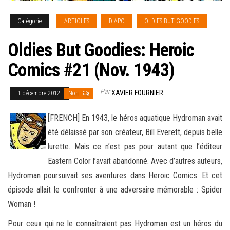
Catégorie
ARTICLES
DIAPO
OLDIES BUT GOODIES
Oldies But Goodies: Heroic
Comics #21 (Nov. 1943)
Par
XAVIER FOURNIER
1 décembre 2012
Non
[FRENCH] En 1943, le héros aquatique Hydroman avait
été délaissé par son créateur, Bill Everett, depuis belle
lurette. Mais ce n’est pas pour autant que l’éditeur
Eastern Color l’avait abandonné. Avec d’autres auteurs,
Hydroman
poursuivait ses aventures dans Heroic Comics. Et cet
épisode allait le confronter à une adversaire mémorable : Spider
Woman !
Pour ceux qui ne le connaîtraient pas Hydroman est un héros du