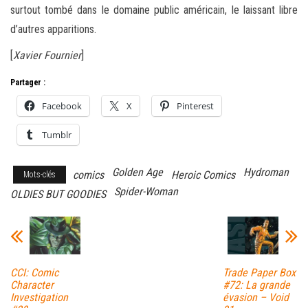
surtout tombé dans le domaine public américain, le laissant libre
d’autres apparitions.
[
Xavier Fournier
]
Partager :
Facebook
X
Pinterest
Tumblr
Golden Age
Hydroman
comics
Heroic Comics
Mots-clés
Spider-Woman
OLDIES BUT GOODIES
CCI: Comic
Trade Paper Box
Character
#72: La grande
Investigation
évasion – Void