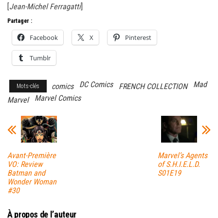
[
Jean-Michel Ferragatti
]
Partager :
Facebook
X
Pinterest
Tumblr
DC Comics
Mad
comics
FRENCH COLLECTION
Mots-clés
Marvel Comics
Marvel
Avant-Première
Marvel’s Agents
VO: Review
of S.H.I.E.L.D.
Batman and
S01E19
Wonder Woman
#30
À propos de l’auteur