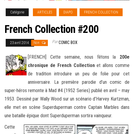
Catégorie
ARTICLES
DIAPO
FRENCH COLLECTION
French Collection #200
Par
COMIC BOX
23 avril 2014
Non
[FRENCH] Cette semaine, nous fêtons la
200e
chronique de French Collection
et allons comme
de tradition introduire un peu de folie pour cet
anniversaire. La première parodie d’un comic de
super-héros remonte à Mad #4 (1952 Series) publié en avril – may
1953. Dessiné par Wally Wood
sur un scénario d’Harvey Kurtzman,
elle met en scène Superduperman contre Captain Marbles dans
une bataille épique dont Superduperman sortira vainqueur.
Cette