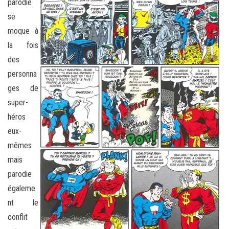
parodie
se
moque à
la fois
des
personna
ges de
super-
héros
eux-
mêmes
mais
parodie
égaleme
nt le
conflit