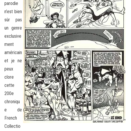
parodie
n’est bien
sûr pas
un genre
exclusive
ment
américain
et je ne
peux
clore
cette
200e
chroniqu
e de
French
Collectio