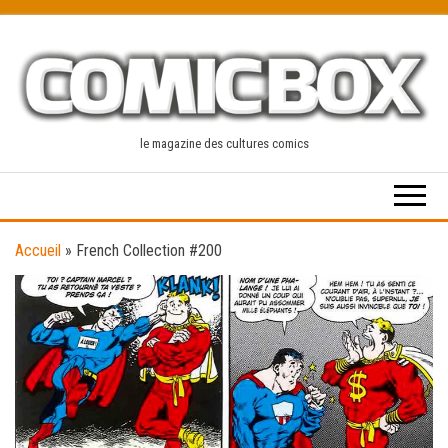
Skip
to
the
content
le magazine des cultures comics
Accueil
»
French Collection #200