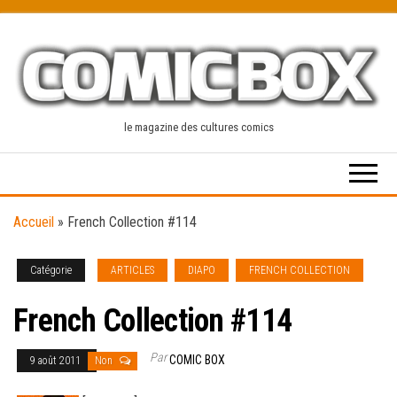
Skip
to
the
content
le magazine des cultures comics
Accueil
»
French Collection #114
Catégorie
ARTICLES
DIAPO
FRENCH COLLECTION
French Collection #114
Par
COMIC BOX
9 août 2011
Non