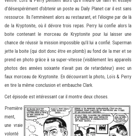
ventre. Loïs & Perry pensent alors qu’il meure de faim et essaye
d’désespérément d’obtenir un poste au Daily Planet car il est sans
ressource. Ils l’emmènent alors au restaurant, et l’éloigne par de là
de la Kryptonite, où il dévore trois repas. Perry lui confie alors la
boite contenant le morceau de Kryptonite pour lui laisser une
chance de réussir la mission impossible qu’il lui a confié. Superman
jette la boite (qui doit donc être en plomb) au fond de la mer et se
prend en photo grâce à sa super-vitesse (visiblement les appareils
photos des années soixante n’avait pas de retardateur) avec un
faux morceau de Kryptonite. En découvrant la photo, Loïs & Perry
en tire la même conclusion et embauche Clark.
Cet épisode est intéressant car il montre deux choses.
Première
ment,
une vraie
volonté