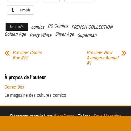
Tumblr
DC Comics
comics
FRENCH COLLECTION
Mots-clés
Golden Age
Silver Age
Perry White
Superman
Preview: Comic
Preview: New
Box #72
Avengers Annual
#1
À propos de l’auteur
Comic Box
Le magazine des cultures comics
Fièrement propulsé par
WordPress
|
Thème :
Envo Magazine