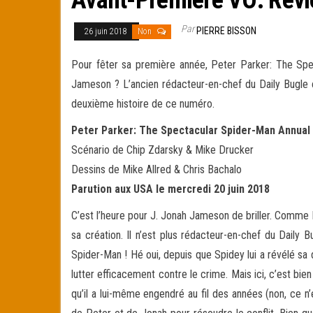
Par
PIERRE BISSON
26 juin 2018
Non
Pour fêter sa première année, Peter Parker: The Spe
Jameson ? L’ancien rédacteur-en-chef du Daily Bugle est
deuxième histoire de ce numéro.
Peter Parker: The Spectacular Spider-Man Annual
Scénario de Chip Zdarsky & Mike Drucker
Dessins de Mike Allred & Chris Bachalo
Parution aux USA le mercredi 20 juin 2018
C’est l’heure pour J. Jonah Jameson de briller. Comme l’
sa création. Il n’est plus rédacteur-en-chef du Daily Bug
Spider-Man ! Hé oui, depuis que Spidey lui a révélé sa d
lutter efficacement contre le crime. Mais ici, c’est bie
qu’il a lui-même engendré au fil des années (non, ce n’