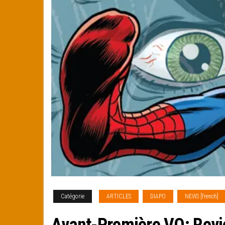
Catégorie
ARTICLES
DIAPO
NEWS [french]
Avant-Première VO: Revi