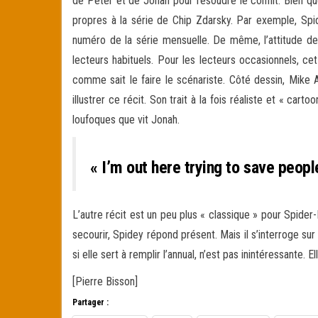
de Peter et de Jonah pour résoudre le conflit. Bien qu
propres à la série de Chip Zdarsky. Par exemple, Sp
numéro de la série mensuelle. De même, l’attitude de
lecteurs habituels. Pour les lecteurs occasionnels, cet
comme sait le faire le scénariste. Côté dessin, Mike A
illustrer ce récit. Son trait à la fois réaliste et « car
loufoques que vit Jonah.
« I’m out here trying to save peop
L’autre récit est un peu plus « classique » pour Spide
secourir, Spidey répond présent. Mais il s’interroge su
si elle sert à remplir l’annual, n’est pas inintéressante. 
[Pierre Bisson]
Partager :