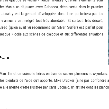
e cet épisode se veuille « reader friendly », certains éléments sont
ider-Man a un déjeuner avec Rebecca, découverte dans le premier
 Jonah y est largement développée, donc il ne perturbera pas les
 « annual » est malgré tout très abordable. Et surtout, très décalé,
llred (qu’on avait vu récemment sur Silver Surfer) est parfait pour
toonesque » colle aux scènes de dialogue et aux différentes situations
le… »
r-Man. Il met en scène le héros en train de sauver plusieurs new-yorkais
r les bienfaits de l’aide qu’il apporte. Mike Drucker (à ne pas confondre
Elle a le mérite d’être illustrée par Chris Bachalo, un artiste dont les plan