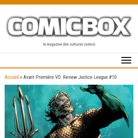
Skip
to
the
content
le magazine des cultures comics
Accueil
»
Avant-Première VO: Review Justice League #10