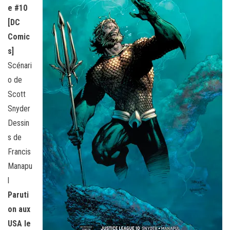
e #10
[DC
Comic
s]
Scénari
o de
Scott
Snyder
Dessin
s de
Francis
Manapu
l
Paruti
on aux
USA le