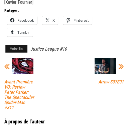
[Xavier Fournier]
Partager :
Facebook
X
Pinterest
Tumblr
Justice League #10
Mots-clés
Avant-Première
Arrow S07E01
VO: Review
Peter Parker:
The Spectacular
Spider-Man
#311
À propos de l’auteur