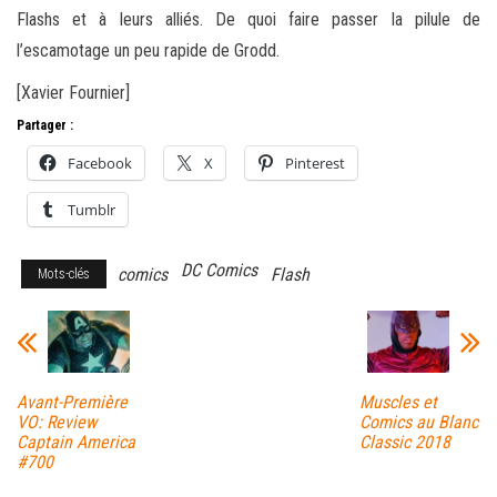
Flashs et à leurs alliés. De quoi faire passer la pilule de
l’escamotage un peu rapide de Grodd.
[Xavier Fournier]
Partager :
Facebook
X
Pinterest
Tumblr
DC Comics
comics
Flash
Mots-clés
Avant-Première
Muscles et
VO: Review
Comics au Blanc
Captain America
Classic 2018
#700