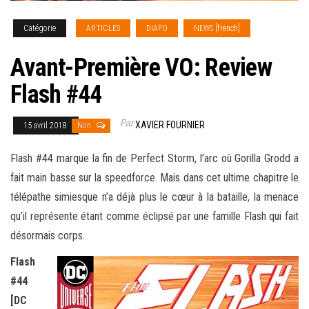
Catégorie
ARTICLES
DIAPO
NEWS [french]
Avant-Première VO: Review
Flash #44
Par
XAVIER FOURNIER
15 avril 2018
Non
Flash #44 marque la fin de Perfect Storm, l’arc où Gorilla Grodd a
fait main basse sur la speedforce. Mais dans cet ultime chapitre le
télépathe simiesque n’a déjà plus le cœur à la bataille, la menace
qu’il représente étant comme éclipsé par une famille Flash
qui fait
désormais corps.
Flash
#44
[DC