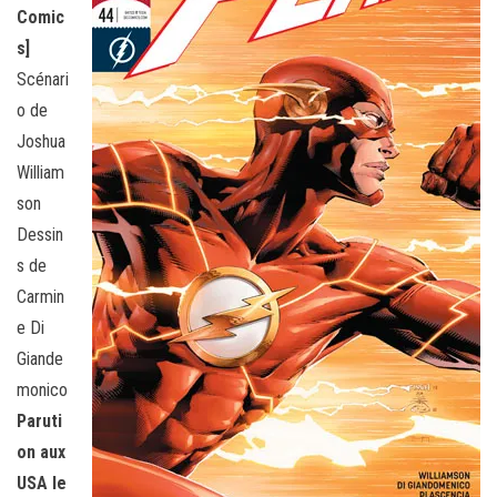
Comic
s]
Scénari
o de
Joshua
William
son
Dessin
s de
Carmin
e Di
Giande
monico
Paruti
on aux
USA le