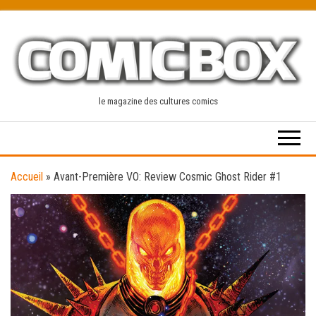
Skip
to
the
content
le magazine des cultures comics
Accueil
»
Avant-Première VO: Review Cosmic Ghost Rider #1