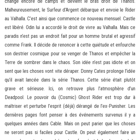
change encore de camps et devient le bras droit de Thanos.
Malheureusement, le Surfeur d’Argent débarque et envoie le Rider
au Valhalla. C’est ainsi que commence ce nouveau mensuel. Castle
est libéré. Odin lui a accordé le droit de vivre au Valhalla. Mais ce
paradis n’est pas un endroit fait pour un homme brutal et agressif
comme Frank. Il décide de renoncer à cette quiétude et enfourche
son destrier cosmique pour se venger de Thanos et empêcher la
Terre de sombrer dans le chaos. Son idée n’est pas idiote et on
sent que les choses vont vite déraper. Donny Cates prolonge l’idée
qu’il avait lancée dans la série Thanos. Cette série était plutôt
grave et sérieuse. Ici, on retrouve plus l’atmosphère d’un
Deadpool. Le pouvoir du (Cosmic) Ghost Rider est trop dur à
maîtriser et perturbe l’esprit (déjà) dérangé de l’ex-Punisher. Les
dernières pages font penser à des événements survenus il y a
quelques années dans Cable. Mais on peut parier que les choses
ne seront pas si faciles pour Castle. On peut également faire un