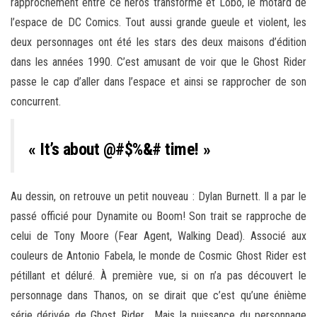
rapprochement entre ce héros transformé et Lobo, le motard de
l’espace de DC Comics. Tout aussi grande gueule et violent, les
deux personnages ont été les stars des deux maisons d’édition
dans les années 1990. C’est amusant de voir que le Ghost Rider
passe le cap d’aller dans l’espace et ainsi se rapprocher de son
concurrent.
« It’s about @#$%&# time! »
Au dessin, on retrouve un petit nouveau : Dylan Burnett. Il a par le
passé officié pour Dynamite ou Boom! Son trait se rapproche de
celui de Tony Moore (Fear Agent, Walking Dead). Associé aux
couleurs de Antonio Fabela, le monde de Cosmic Ghost Rider est
pétillant et déluré. À première vue, si on n’a pas découvert le
personnage dans Thanos, on se dirait que c’est qu’une énième
série dérivée de Ghost Rider… Mais la puissance du personnage