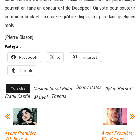
pourrait en faire un concurrent de Deadpool. On vote pour soutenir
ce comic book et on espère qu’il ne disparaitra pas dans quelques
mois.
[Pierre Bisson]
Partager :
Facebook
X
Pinterest
Tumblr
Donny Cates
Cosmic Ghost Rider
Dylan Burnett
Mots-clés
Frank Castle
Thanos
Marvel
Avant-Première
Avant-Première
VO: Review
VO: Review