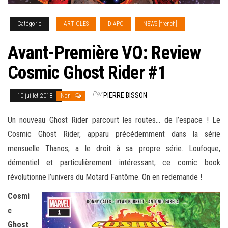
Catégorie
ARTICLES
DIAPO
NEWS [french]
Avant-Première VO: Review
Cosmic Ghost Rider #1
Par
PIERRE BISSON
10 juillet 2018
Non
Un nouveau Ghost Rider parcourt les routes… de l’espace ! Le
Cosmic Ghost Rider, apparu précédemment dans la série
mensuelle Thanos, a le droit à sa propre série. Loufoque,
démentiel et particulièrement intéressant, ce comic book
révolutionne l’univers du Motard Fantôme.
On en redemande !
Cosmi
c
Ghost