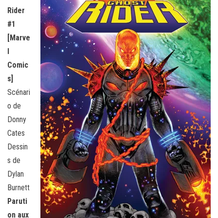
Rider
#1
[Marve
l
Comic
s]
Scénari
o de
Donny
Cates
Dessin
s de
Dylan
Burnett
Paruti
on aux