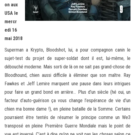
on aux
USA le
mercr
edi 16
mai 2018
Superman a Krypto, Bloodshot, lui, a pour compagnon canin le
sujet-test du projet de super-soldat dont il est, lui-même, le
débouché moderne. Mais sorti de là on ne sait pas grand-chose de
Bloodhound, chien aussi difficile à éliminer que son maître. Ray
Fawkes et Jeff Lemire marquent une pause dans leurs intrigues
pour faire un grand bond en arrière… Plus d’un siècle (hé oui, un
facteur d’auto-guérison ça vous change l’espérance de vie d’un
chien ma bonne dame !), en pleine bataille de la Somme. Certains
pourraient être tentés de résumer le principe comme un We3
transposé en pleine Première Guerre Mondiale mais le point de
vue est inversé. C’est à dire qu’on ne voit pas les choses selon ce