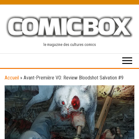
Skip
to
the
content
le magazine des cultures comics
Accueil
»
Avant-Première VO: Review Bloodshot Salvation #9