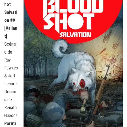
hot
Salvati
on #9
[Valian
t]
Scénari
o de
Ray
Fawkes
& Jeff
Lemire
Dessin
s de
Renato
Guedes
Paruti