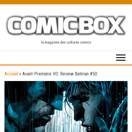
Skip
to
the
content
le magazine des cultures comics
Accueil
»
Avant-Première VO: Review Batman #50