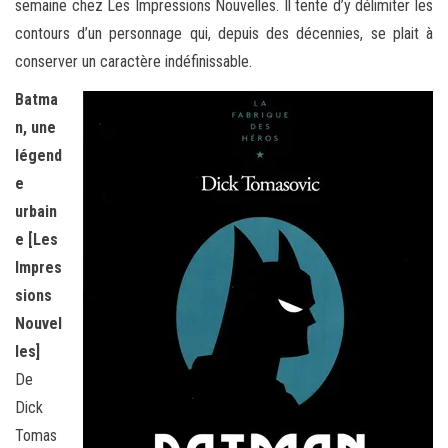
semaine chez
Les Impressions Nouvelles. Il tente d’y délimiter les
contours d’un personnage qui, depuis des décennies, se plait à
conserver un caractère indéfinissable.
Batma
n, une
légend
e
urbain
e [Les
Impres
sions
Nouvel
les]
De
Dick
Tomas