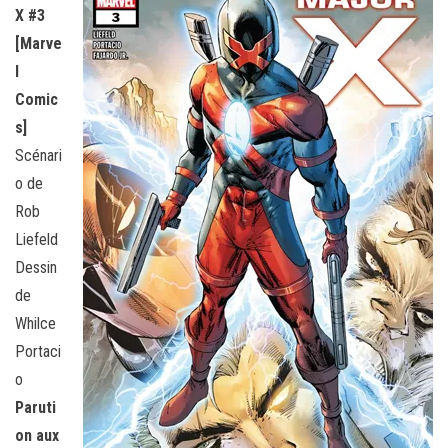
X #3
[Marve
l
Comic
s]
Scénari
o de
Rob
Liefeld
Dessin
de
Whilce
Portaci
o
Paruti
on aux