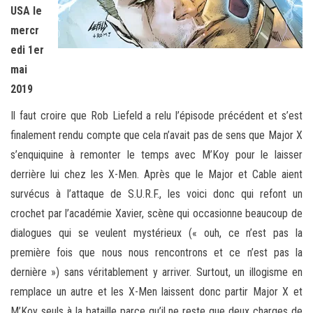
USA le
mercr
edi 1er
mai
2019
Il faut croire que Rob Liefeld a relu l’épisode précédent et s’est
finalement rendu compte que cela n’avait pas de sens que Major X
s’enquiquine à remonter le temps avec M’Koy pour le laisser
derrière lui chez les X-Men. Après que le Major et Cable aient
survécus à l’attaque de S.U.R.F., les voici donc qui refont un
crochet par l’académie Xavier, scène qui occasionne beaucoup de
dialogues qui se veulent mystérieux (« ouh, ce n’est pas la
première fois que nous nous rencontrons et ce n’est pas la
dernière ») sans véritablement y arriver. Surtout, un illogisme en
remplace un autre et les X-Men laissent donc partir Major X et
M’Koy seuls à la bataille parce qu’il ne reste que deux charges de