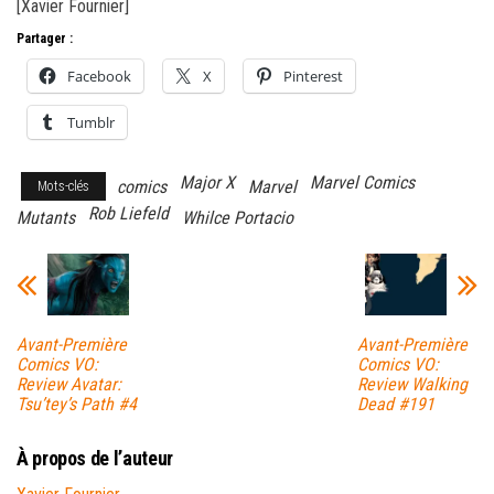
[Xavier Fournier]
Partager :
Facebook
X
Pinterest
Tumblr
Major X
Marvel Comics
comics
Marvel
Mots-clés
Rob Liefeld
Mutants
Whilce Portacio
Avant-Première
Avant-Première
Comics VO:
Comics VO:
Review Avatar:
Review Walking
Tsu’tey’s Path #4
Dead #191
À propos de l’auteur