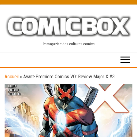
Skip
to
the
content
le magazine des cultures comics
Accueil
»
Avant-Première Comics VO: Review Major X #3