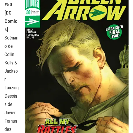
#50
[DC
Comic
s]
Scénari
o de
Collin
Kelly &
Jackso
n
Lanzing
Dessin
s de
Javier
Fernan
dez