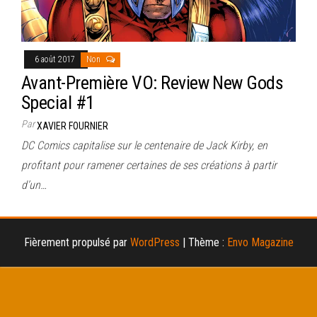
6 août 2017
Non
Avant-Première VO: Review New Gods
Special #1
Par
XAVIER FOURNIER
DC Comics capitalise sur le centenaire de Jack Kirby, en
profitant pour ramener certaines de ses créations à partir
d’un…
Fièrement propulsé par
WordPress
|
Thème :
Envo Magazine