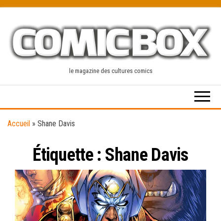
Skip
to
the
content
le magazine des cultures comics
Accueil
»
Shane Davis
Étiquette :
Shane Davis