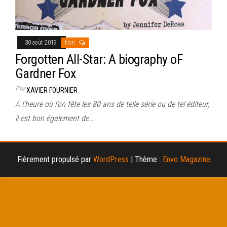
30 août 2019
Non
Forgotten All-Star: A biography oF
Gardner Fox
Par
XAVIER FOURNIER
A l’heure où l’on fête les 80 ans de telle série ou de tel éditeur,
il est bon également de…
Fièrement propulsé par
WordPress
|
Thème :
Envo Magazine