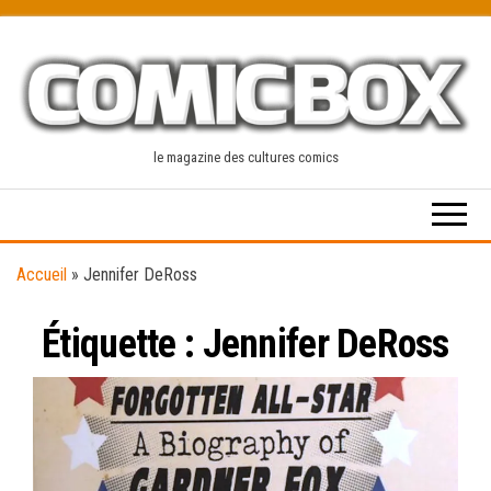
Skip
to
the
content
le magazine des cultures comics
Accueil
»
Jennifer DeRoss
Étiquette :
Jennifer DeRoss