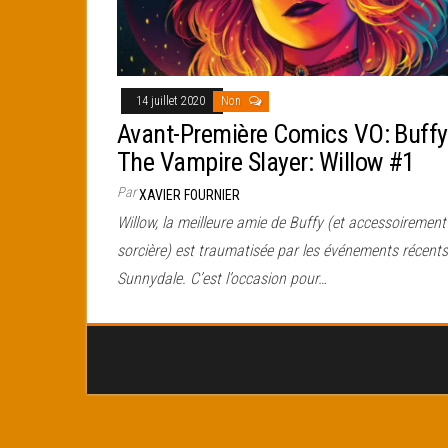
14 juillet 2020
Non
Avant-Première Comics VO: Buffy
The Vampire Slayer: Willow #1
Par
XAVIER FOURNIER
Willow, la meilleure amie de Buffy (et accessoirement
sorcière) est traumatisée par les événements récents
Sunnydale. C’est l’occasion pour…