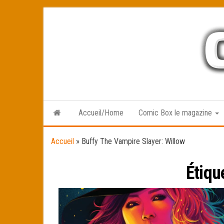
Skip
to
the
content
Accueil/Home
Comic Box le magazine
Accueil
»
Buffy The Vampire Slayer: Willow
Étiqu