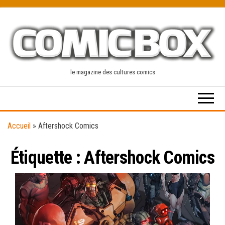
Skip
to
the
content
le magazine des cultures comics
Accueil
»
Aftershock Comics
Étiquette :
Aftershock Comics