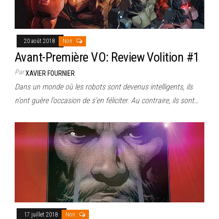
20 août 2018
Non
Avant-Première VO: Review Volition #1
Par
XAVIER FOURNIER
Dans un monde où les robots sont devenus intelligents, ils
n’ont guère l’occasion de s’en féliciter. Au contraire, ils sont…
17 juillet 2018
Non