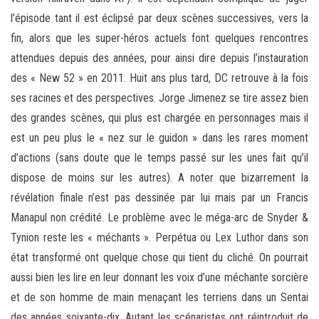
l’épisode tant il est éclipsé par deux scènes successives, vers la
fin, alors que les super-héros actuels font quelques rencontres
attendues depuis des années, pour ainsi dire depuis l’instauration
des « New 52 » en 2011. Huit ans plus tard, DC retrouve à la fois
ses racines et des perspectives. Jorge Jimenez se tire assez bien
des grandes scènes, qui plus est chargée en personnages mais il
est un peu plus le « nez sur le guidon » dans les rares moment
d’actions (sans doute que le temps passé sur les unes fait qu’il
dispose de moins sur les autres). A noter que bizarrement la
révélation finale n’est pas dessinée par lui mais par un Francis
Manapul non crédité. Le problème avec le méga-arc de Snyder &
Tynion reste les « méchants ». Perpétua ou Lex Luthor dans son
état transformé ont quelque chose qui tient du cliché. On pourrait
aussi bien les lire en leur donnant les voix d’une méchante sorcière
et de son homme de main menaçant les terriens dans un Sentai
des années soixante-dix. Autant les scénaristes ont réintroduit de