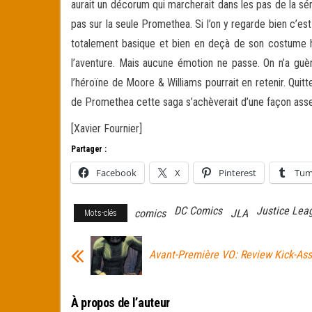
aurait un décorum qui marcherait dans les pas de la sér
pas sur la seule Promethea. Si l’on y regarde bien c’est 
totalement basique et bien en deçà de son costume habi
l’aventure. Mais aucune émotion ne passe. On n’a gu
l’héroïne de Moore & Williams pourrait en retenir. Quit
de Promethea cette saga s’achèverait d’une façon assez
[Xavier Fournier]
Partager :
Facebook
X
Pinterest
Tum
DC Comics
Justice Lea
comics
JLA
Mots-clés
Avant-Première VO: Review Kick-As
À propos de l’auteur