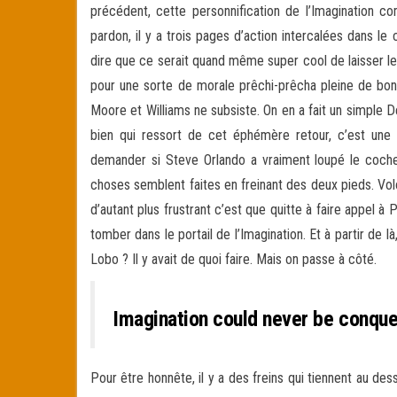
précédent, cette personnification de l’Imagination c
pardon, il y a trois pages d’action intercalées dans 
dire que ce serait quand même super cool de laisser les
pour une sorte de morale prêchi-prêcha pleine de bonn
Moore et Williams ne subsiste. On en a fait un simple 
bien qui ressort de cet éphémère retour, c’est une 
demander si Steve Orlando a vraiment loupé le coche o
choses semblent faites en freinant des deux pieds. Vol
d’autant plus frustrant c’est que quitte à faire appel à 
tomber dans le portail de l’Imagination. Et à partir de
Lobo ? Il y avait de quoi faire. Mais on passe à côté.
Imagination could never be conque
Pour être honnête, il y a des freins qui tiennent au des