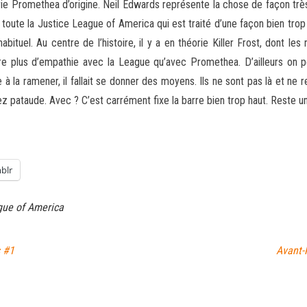
ie Promethea d’origine. Neil Edwards représente la chose de façon très 
toute la Justice League of America qui est traité d’une façon bien trop o
tuel. Au centre de l’histoire, il y a en théorie Killer Frost, dont le
ère plus d’empathie avec la League qu’avec Promethea. D’ailleurs on 
te à la ramener, il fallait se donner des moyens. Ils ne sont pas là et n
 pataude. Avec ? C’est carrément fixe la barre bien trop haut. Reste une
blr
gue of America
s #1
Avant-