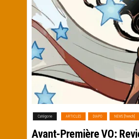
Catégorie
ARTICLES
DIAPO
NEWS [french]
Avant-Première VO: Revi