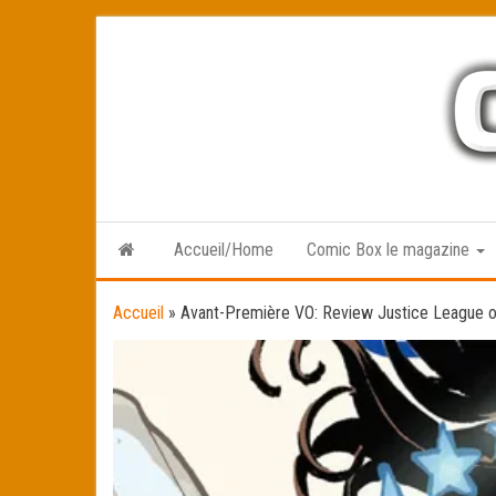
Skip
to
the
content
Accueil/Home
Comic Box le magazine
Accueil
»
Avant-Première VO: Review Justice League 