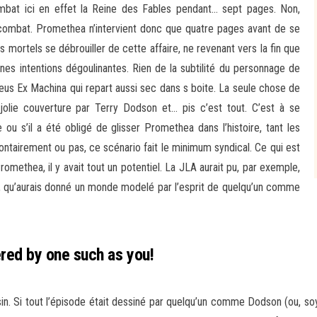
ombat ici en effet la Reine des Fables pendant… sept pages. Non,
le combat. Promethea n’intervient donc que quatre pages avant de se
 mortels se débrouiller de cette affaire, ne revenant vers la fin que
es intentions dégoulinantes. Rien de la subtilité du personnage de
Deus Ex Machina qui repart aussi sec dans s boite. La seule chose de
jolie couverture par Terry Dodson et… pis c’est tout. C’est à se
u s’il a été obligé de glisser Promethea dans l’histoire, tant les
ontairement ou pas, ce scénario fait le minimum syndical. Ce qui est
Promethea, il y avait tout un potentiel. La JLA aurait pu, par exemple,
 là, qu’aurais donné un monde modelé par l’esprit de quelqu’un comme
red by one such as you!
sin. Si tout l’épisode était dessiné par quelqu’un comme Dodson (ou, soyo