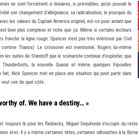
més ne sont forcément si linéaires, si prévisibles, qu’on pouvait le
vélé son changement d’allégeance, sa radicalisation, le pourquoi du
c les valeurs du Captain America originel, est-ce pour autant que
on est bien plus complexe et riche que ça. Même si certains lecteurs
 franchir la ligne rouge. Spencer n’est pas très intéressé par Civil
ces, comme Thanos). Le crossover est mentionné, Rogers lui-même
ien les suites de Standoff que le scénariste continue d’exploiter, que
 Thunderbolts, la nouvelle Quasar et même quelques fripouilles
 fait, Nick Spencer met en place une situation qui peut partir dans
 veut voir de quel côté…
worthy of. We have a destiny… »
st toujours là pour les flasbacks, Miguel Sepulveda s’occupe du reste.
ines ères. Il y a même certaines têtes, certaines silhouettes à la Byrne 