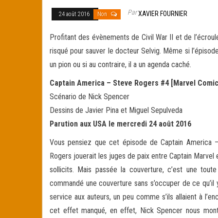
Par
XAVIER FOURNIER
24 août 2016
Non
Profitant des évènements de Civil War II et de l’écrou
risqué pour sauver le docteur Selvig. Même si l’épisod
un pion ou si au contraire, il a un agenda caché.
Captain America – Steve Rogers #4 [Marvel Comic
Scénario de Nick Spencer
Dessins de Javier Pina et Miguel Sepulveda
Parution aux USA le mercredi 24 août 2016
Vous pensiez que cet épisode de Captain America – 
Rogers jouerait les juges de paix entre Captain Marvel e
sollicits. Mais passée la couverture, c’est une tout
commandé une couverture sans s’occuper de ce qu’il y 
service aux auteurs, un peu comme s’ils allaient à l’e
cet effet manqué, en effet, Nick Spencer nous montr