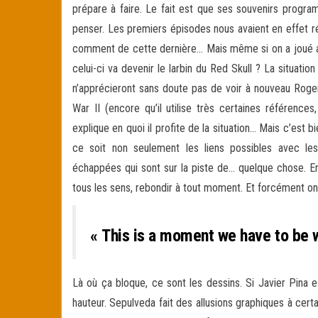
prépare à faire. Le fait est que ses souvenirs program
penser. Les premiers épisodes nous avaient en effet ré
comment de cette dernière… Mais même si on a joué ave
celui-ci va devenir le larbin du Red Skull ? La situati
n’apprécieront sans doute pas de voir à nouveau Rogers
War II (encore qu’il utilise très certaines référen
explique en quoi il profite de la situation… Mais c’est b
ce soit non seulement les liens possibles avec les
échappées qui sont sur la piste de… quelque chose. En
tous les sens, rebondir à tout moment. Et forcément on
« This is a moment we have to be 
Là où ça bloque, ce sont les dessins. Si Javier Pina e
hauteur. Sepulveda fait des allusions graphiques à certa