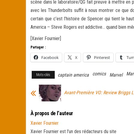
scène dans le laboratoire/QG fait preuve à mettre en 
avec les Thunderbolts suffit à nous montrer ce que don
certain que c’est l’histoire de Spencer qui tient le h
America – Steve Rogers est addictive… quand bien même
[Xavier Fournier]
Partager :
Facebook
X
Pinterest
Tum
comics
Mar
captain america
Marvel
Mots-clés
Avant-Première VO: Review Briggs 
À propos de l’auteur
Xavier Fournier
Xavier Fournier est l'un des rédacteurs du site