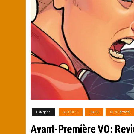
Catégorie
ARTICLES
DIAPO
NEWS [french]
Avant-Première VO: Revi