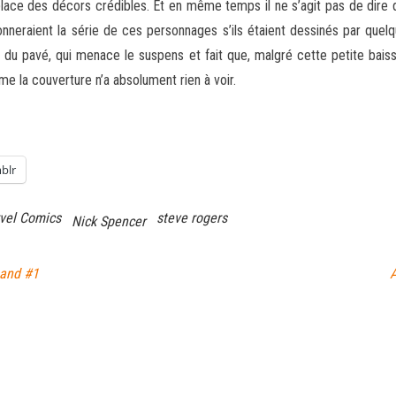
place des décors crédibles. Et en même temps il ne s’agit pas de dire
neraient la série de ces personnages s’ils étaient dessinés par quelq
aut du pavé, qui menace le suspens et fait que, malgré cette petite bais
 la couverture n’a absolument rien à voir.
blr
vel Comics
steve rogers
Nick Spencer
Land #1
A