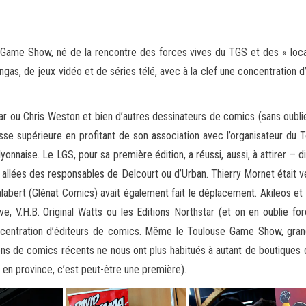
 Game Show, né de la rencontre des forces vives du TGS et des « loca
gas, de jeux vidéo et de séries télé, avec à la clef une concentration
nar ou Chris Weston et bien d’autres dessinateurs de comics (sans oubli
sse supérieure en profitant de son association avec l’organisateur du 
onnaise. Le LGS, pour sa première édition, a réussi, aussi, à attirer – 
les allées des responsables de Delcourt ou d’Urban. Thierry Mornet était
Jalabert (Glénat Comics) avait également fait le déplacement. Akileos et
ive, V.H.B. Original Watts ou les Editions Northstar (et on en oublie 
oncentration d’éditeurs de comics. Même le Toulouse Game Show, grand
s de comics récents ne nous ont plus habitués à autant de boutiques d
 en province, c’est peut-être une première).