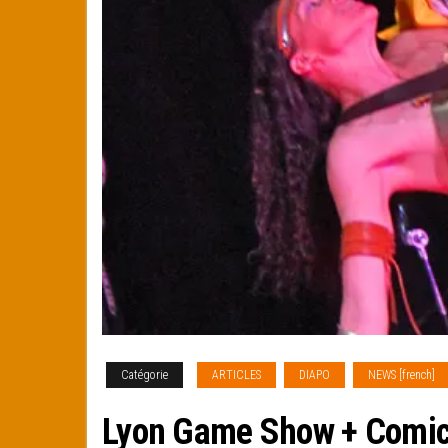
Catégorie
ARTICLES
DIAPO
NEWS [french]
Lyon Game Show + Comic