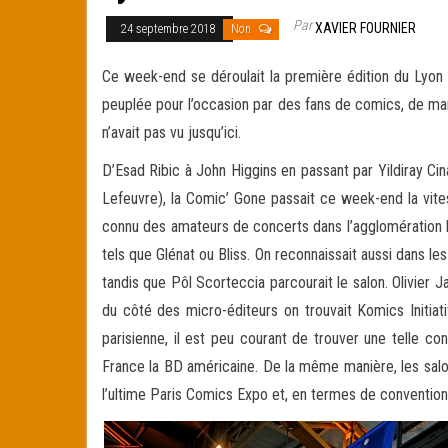
Par
XAVIER FOURNIER
24 septembre 2018
Non
Ce week-end se déroulait la première édition du Lyon
peuplée pour l’occasion par des fans de comics, de man
n’avait pas vu jusqu’ici.
D’Esad Ribic à John Higgins en passant par Yildiray Ci
Lefeuvre), la Comic’ Gone passait ce week-end la vite
connu des amateurs de concerts dans l’agglomération ly
tels que Glénat ou Bliss. On reconnaissait aussi dans 
tandis que Pôl Scorteccia parcourait le salon. Olivier 
du côté des micro-éditeurs on trouvait Komics Initiat
parisienne, il est peu courant de trouver une telle c
France la BD américaine. De la même manière, les salon
l’ultime Paris Comics Expo et, en termes de convention