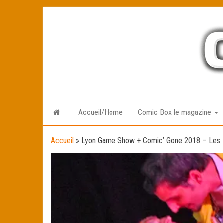
Skip
to
the
content
Accueil/Home
Comic Box le magazine
Accueil
»
Lyon Game Show + Comic’ Gone 2018 – Les