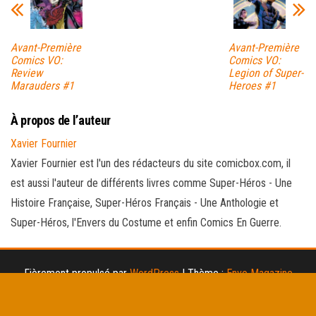
Avant-Première
Avant-Première
Comics VO:
Comics VO:
Review
Legion of Super-
Marauders #1
Heroes #1
À propos de l’auteur
Xavier Fournier
Xavier Fournier est l'un des rédacteurs du site comicbox.com, il
est aussi l'auteur de différents livres comme Super-Héros - Une
Histoire Française, Super-Héros Français - Une Anthologie et
Super-Héros, l'Envers du Costume et enfin Comics En Guerre.
Fièrement propulsé par
WordPress
|
Thème :
Envo Magazine