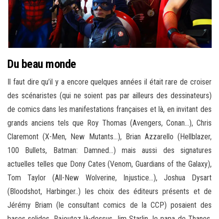
Du beau monde
Il faut dire qu’il y a encore quelques années il était rare de croiser
des scénaristes (qui ne soient pas par ailleurs des dessinateurs)
de comics dans les manifestations françaises et là, en invitant des
grands anciens tels que Roy Thomas (Avengers, Conan…), Chris
Claremont (X-Men, New Mutants…), Brian Azzarello (Hellblazer,
100 Bullets, Batman: Damned…) mais aussi des signatures
actuelles telles que Dony Cates (Venom, Guardians of the Galaxy),
Tom Taylor (All-New Wolverine, Injustice…), Joshua Dysart
(Bloodshot, Harbinger..) les choix des éditeurs présents et de
Jérémy Briam (le consultant comics de la CCP) posaient des
bases solides. Rajoutez là-dessus Jim Starlin, le papa de Thanos,