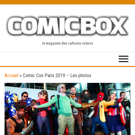
Skip
to
the
content
le magazine des cultures comics
Accueil
»
Comic Con Paris 2019 – Les photos