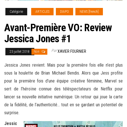
Catégorie
ARTICLES
DIAPO
NEWS [french]
Avant-Première VO: Review
Jessica Jones #1
Par
XAVIER FOURNIER
23 juillet 2018
Non
Jessica Jones revient. Mais pour la première fois elle n’est plus
sous la houlette de Brian Michael Bendis. Alors que Jess profite
pour la première fois d’une équipe créative féminine, Marvel se
sert de l’héroïne connue des téléspectateurs de Netflix pour
lancer sa nouvelle initiative numérique. Un retour qui joue la carte
de la fidélité, de l’authenticité… tout en se gardant
un potentiel de
surprise.
Jessic