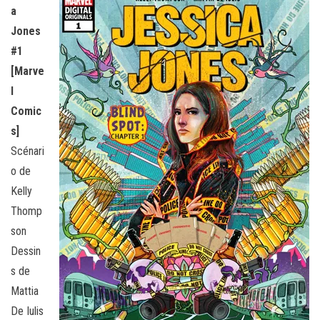
a
Jones
#1
[Marve
l
Comic
s]
Scénari
o de
Kelly
Thomp
son
Dessin
s de
Mattia
De Iulis