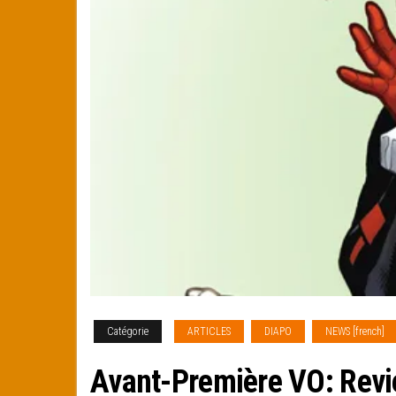
Catégorie
ARTICLES
DIAPO
NEWS [french]
Avant-Première VO: Revi