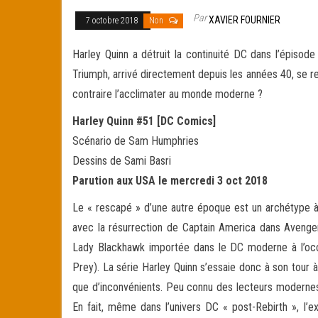
Par
XAVIER FOURNIER
7 octobre 2018
Non
Harley Quinn a détruit la continuité DC dans l’épisod
Triumph, arrivé directement depuis les années 40, se r
contraire
l’acclimater au monde moderne ?
Harley Quinn #51 [DC Comics]
Scénario de Sam Humphries
Dessins de Sami Basri
Parution aux USA le mercredi 3 oct 2018
Le « rescapé » d’une autre époque est un archétype à 
avec la résurrection de Captain America dans Avenge
Lady Blackhawk importée dans le DC moderne à l’occa
Prey). La série Harley Quinn s’essaie donc à son tour à
que d’inconvénients. Peu connu des lecteurs modernes,
En fait, même dans l’univers DC « post-Rebirth », l’