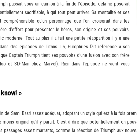
mph passait sous un camion à la fin de l’épisode, cela ne poserait
iellement sacrifiable, à qui tout peut arriver. Sa mentalité et ses
t compréhensible qu’un personnage que l’on croiserait dans les
uère d’effort pour présenter le héros, son origine et ses pouvoirs.
 moderne. Tout au plus il a fait une petite réapparition il y a une
dans des épisodes de Titans. Là, Humphries fait référence à son
ue Captain Triumph tient ses pouvoirs d’une fusion avec son frère
oodoo et 3D-Man chez Marvel). Rien dans l’épisode ne vient vous
a know! »
ssin de Sami Basri assez adéquat, adoptant un style qui est à la fois p
moins original qu’il y parait. C’est à dire que potentiellement on pouv
etits passages assez marrants, comme la réaction de Triumph aux nouv