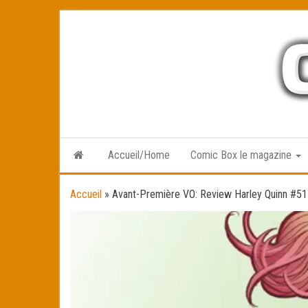
Skip
to
the
content
Accueil/Home
Comic Box le magazine
Accueil
»
Avant-Première VO: Review Harley Quinn #51