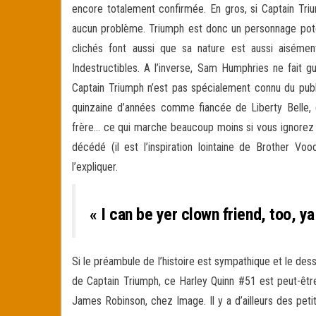
encore totalement confirmée. En gros, si Captain Triu
aucun problème. Triumph est donc un personnage potent
clichés font aussi que sa nature est aussi aisémen
Indestructibles. A l’inverse, Sam Humphries ne fait g
Captain Triumph n’est pas spécialement connu du public
quinzaine d’années comme fiancée de Liberty Belle, 
frère… ce qui marche beaucoup moins si vous ignorez q
décédé (il est l’inspiration lointaine de Brother V
l’expliquer.
« I can be yer clown friend, too, y
Si le préambule de l’histoire est sympathique et le de
de Captain Triumph, ce Harley Quinn #51 est peut-être 
James Robinson, chez Image. Il y a d’ailleurs des p