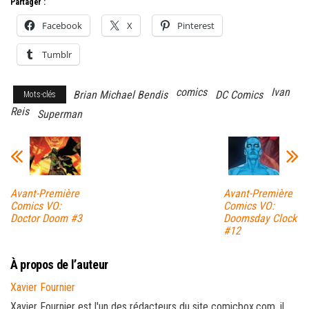
Partager :
Facebook
X
Pinterest
Tumblr
comics
Ivan
Brian Michael Bendis
DC Comics
Mots-clés
Reis
Superman
Avant-Première
Avant-Première
Comics VO:
Comics VO:
Doctor Doom #3
Doomsday Clock
#12
À propos de l’auteur
Xavier Fournier
Xavier Fournier est l'un des rédacteurs du site comicbox.com, il