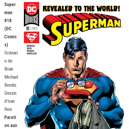
Super
man
#18
(DC
Comic
s)
Scénari
o de
Brian
Michael
Bendis
Dessin
d’Ivan
Reis
Paruti
on aux