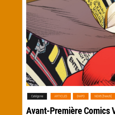
Catégorie
ARTICLES
DIAPO
NEWS [french]
Avant-Première Comics 