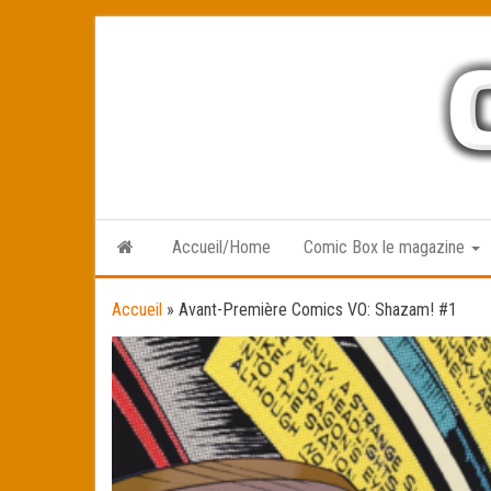
Skip
to
the
content
Accueil/Home
Comic Box le magazine
Accueil
»
Avant-Première Comics VO: Shazam! #1