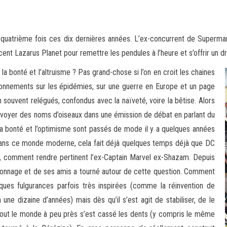
 quatrième fois ces dix dernières années. L’ex-concurrent de Superma
récent Lazarus Planet pour remettre les pendules
à l’heure et s’offrir un 
a bonté et l’altruisme ? Pas grand-chose si l’on en croit les chaines
tionnements sur les épidémies, sur une guerre en Europe et un page
en souvent relégués, confondus avec la naïveté, voire la bêtise. Alors
’envoyer des noms d’oiseaux dans une émission de débat en parlant du
si la bonté et l’optimisme sont passés de mode il y a quelques années
 : Dans ce monde moderne, cela fait déjà quelques temps déjà que DC
 comment rendre pertinent l’ex-Captain Marvel ex-Shazam. Depuis
sonnage et de ses amis a tourné autour de cette question. Comment
ues fulgurances parfois très inspirées (comme la réinvention de
 une dizaine d’années) mais dès qu’il s’est agit de stabiliser, de le
out le monde à peu près s’est cassé les dents (y compris le même