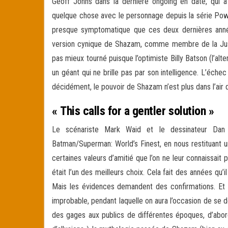
Geoff Johns dans la dernière ongoing en date, qui a 
quelque chose avec le personnage depuis la série Pow
presque symptomatique que ces deux dernières année
version cynique de Shazam, comme membre de la Justic
pas mieux tourné puisque l’optimiste Billy Batson (l’a
un géant qui ne brille pas par son intelligence. L’éch
décidément, le pouvoir de Shazam n’est plus dans l’air
« This calls for a gentler solution »
Le scénariste Mark Waid et le dessinateur Dan
Batman/Superman: World’s Finest, en nous restituant u
certaines valeurs d’amitié que l’on ne leur connaissait
était l’un des meilleurs choix. Cela fait des années qu’
Mais les évidences demandent des confirmations. Et l
improbable, pendant laquelle on aura l’occasion de se
des gages aux publics de différentes époques, d’abor