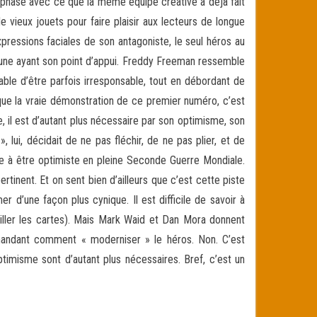
 phase avec ce que la même équipe créative a déjà fait
 vieux jouets pour faire plaisir aux lecteurs de longue
pressions faciales de son antagoniste, le seul héros au
acune ayant son point d’appui. Freddy Freeman ressemble
able d’être parfois irresponsable, tout en débordant de
e que la vraie démonstration de ce premier numéro, c’est
 il est d’autant plus nécessaire par son optimisme, son
, lui, décidait de ne pas fléchir, de ne pas plier, et de
re à être optimiste en pleine Seconde Guerre Mondiale.
ertinent. Et on sent bien d’ailleurs que c’est cette piste
 d’une façon plus cynique. Il est difficile de savoir à
ouiller les cartes). Mais Mark Waid et Dan Mora donnent
emandant comment « moderniser » le héros. Non. C’est
timisme sont d’autant plus nécessaires. Bref, c’est un