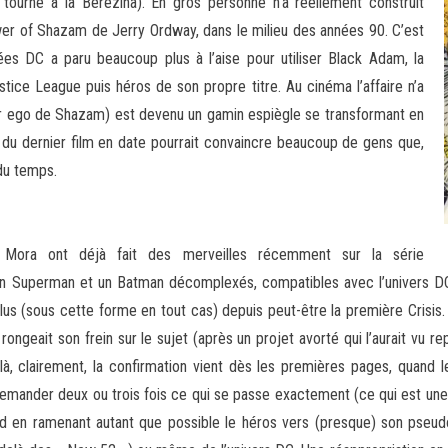
tourné à la Bérézina). En gros personne n’a réellement construit
er of Shazam de Jerry Ordway, dans le milieu des années 90. C’est
s DC a paru beaucoup plus à l’aise pour utiliser Black Adam, la
e League puis héros de son propre titre. Au cinéma l’affaire n’a
lter ego de Shazam) est devenu un gamin espiègle se transformant en
ec du dernier film en date pourrait convaincre beaucoup de gens que,
 du temps.
 Mora ont déjà fait des merveilles récemment sur la série
n Superman et un Batman décomplexés, compatibles avec l’univers DC t
 plus (sous cette forme en tout cas) depuis peut-être la première Crisi
il rongeait son frein sur le sujet (après un projet avorté qui l’aurait vu
à, clairement, la confirmation vient dès les premières pages, quand 
 demander deux ou trois fois ce qui se passe exactement (ce qui est un
d en ramenant autant que possible le héros vers (presque) son pseudon