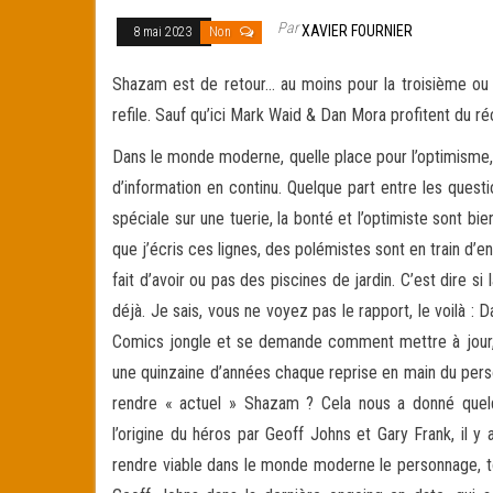
Par
XAVIER FOURNIER
8 mai 2023
Non
Shazam est de retour… au moins pour la troisième ou
refile. Sauf qu’ici Mark Waid & Dan Mora profitent du 
Dans le monde moderne, quelle place pour l’optimisme, l
d’information en continu. Quelque part entre les ques
spéciale sur une tuerie, la bonté et l’optimiste sont bi
que j’écris ces lignes, des polémistes sont en train d
fait d’avoir ou pas des piscines de jardin. C’est dire 
déjà. Je sais, vous ne voyez pas le rapport, le voilà
Comics jongle et se demande comment mettre à jour,
une quinzaine d’années chaque reprise en main du per
rendre « actuel » Shazam ? Cela nous a donné quelq
l’origine du héros par Geoff Johns et Gary Frank, il y a
rendre viable dans le monde moderne le personnage, t