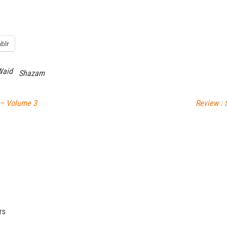
blr
Waid
Shazam
 – Volume 3
Review : 
rs