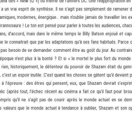
-delà des « New 52 ») ou même de l’univers DC. Une réappropriation en
 a un vrai esprit de synthèse. Il ne s’agit pas simplement de ramener de
miques, modernes, énergique… mais n’oublie jamais de travailler les ex
yrannosaure ! Le ton est pensé pour parler à toutes les audiences, ch
 ans, d’accord, mais dans le même temps le Billy Batson enjoué et cap
 ne le connaitrait que par les adaptations qu’à ses fans habitués. Parc
 pas besoin de se demander comment être au goût du jour. Au contraire,
époque n’est plus à la bonté ? Et si « le mortel le plus fort du monde »
 rien, historiquement, le détenteur du pouvoir de Shazam était du gen
 c’est un espoir inutile. C’est quand les choses se gâtent qu’il devient p
 l’épreuve : des êtres qui pensent, eux, que Shazam devrait s’exprimer
lic (après tout, l’échec récent au cinéma a fait ce qu’il faut pour br
 compris qu’il ne s’agit pas de courir après le monde actuel en se d
des valeurs que le monde actuel à tendance à oublier, Shazam et son op