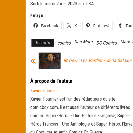
Sorti le mardi 2 mai 2023 aux USA
Partager :
Facebook
X
Pinterest
Tum
Dan Mora
Mark 
comics
DC Comics
Mots-clés
Review : Les Gardiens de la Galaxie
À propos de l’auteur
Xavier Fournier
Xavier Fournier est l'un des rédacteurs du site
comicbox.com, il est aussi l'auteur de différents livres
comme Super-Héros - Une Histoire Française, Super-
Héros Français - Une Anthologie et Super-Héros, l'Enve
du Costume et enfin Comics En Guerre.