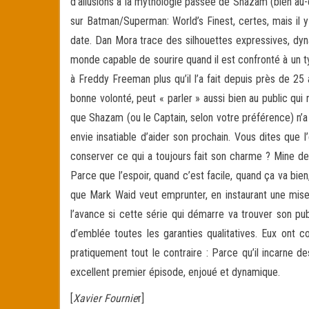
d’allusions à la mythologie passée de Shazam (bien au
sur Batman/Superman: World’s Finest, certes, mais il y
date. Dan Mora trace des silhouettes expressives, dyna
monde capable de sourire quand il est confronté à un t
à Freddy Freeman plus qu’il l’a fait depuis près de 25
bonne volonté, peut « parler » aussi bien au public qui
que Shazam (ou le Captain, selon votre préférence) n’a
envie insatiable d’aider son prochain. Vous dites que l’
conserver ce qui a toujours fait son charme ? Mine de
Parce que l’espoir, quand c’est facile, quand ça va bien,
que Mark Waid veut emprunter, en instaurant une mise à
l’avance si cette série qui démarre va trouver son pub
d’emblée toutes les garanties qualitatives. Eux ont
pratiquement tout le contraire : Parce qu’il incarne 
excellent premier épisode, enjoué et dynamique.
[
Xavier Fournie
r]