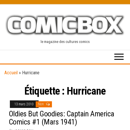
Skip
to
the
content
le magazine des cultures comics
Accueil
»
Hurricane
Étiquette :
Hurricane
13 mars 2010
Non
Oldies But Goodies: Captain America
Comics #1 (Mars 1941)