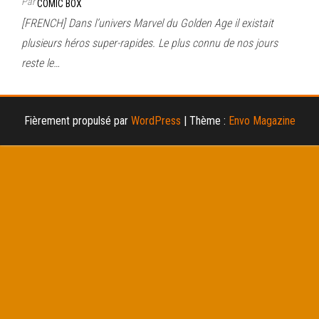
Par
COMIC BOX
[FRENCH] Dans l’univers Marvel du Golden Age il existait
plusieurs héros super-rapides. Le plus connu de nos jours
reste le…
Fièrement propulsé par
WordPress
|
Thème :
Envo Magazine