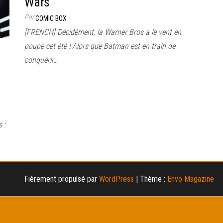
Wars
Par
COMIC BOX
[FRENCH] Décidément, la Warner Bros a le vent en
poupe cet été ! Alors que Batman est en train de
conquérir…
 :
Fièrement propulsé par
WordPress
|
Thème :
Envo Magazine