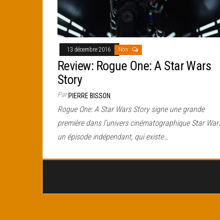
13 décembre 2016
Non
Review: Rogue One: A Star Wars
Story
Par
PIERRE BISSON
Rogue One: A Star Wars Story signe une grande
première dans l’univers cinématographique Star Wars
un épisode indépendant, qui existe…