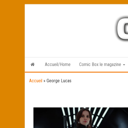
Skip
to
the
content
Accueil/Home
Comic Box le magazine
Accueil
»
George Lucas