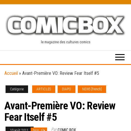
Skip
to
the
content
le magazine des cultures comics
Accueil
»
Avant-Première VO: Review Fear Itself #5
Catégorie
ARTICLES
DIAPO
NEWS [french]
Avant-Première VO: Review
Fear Itself #5
Par
COMIC BOX
10 août 2011
Non