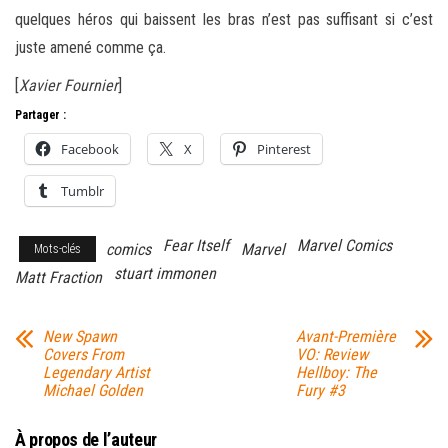
quelques héros qui baissent les bras n’est pas suffisant si c’est
juste amené comme ça.
[
Xavier Fournier
]
Partager :
Facebook
X
Pinterest
Tumblr
Fear Itself
Marvel Comics
comics
Marvel
Mots-clés
stuart immonen
Matt Fraction
New Spawn
Avant-Première
Covers From
VO: Review
Legendary Artist
Hellboy: The
Michael Golden
Fury #3
À propos de l’auteur