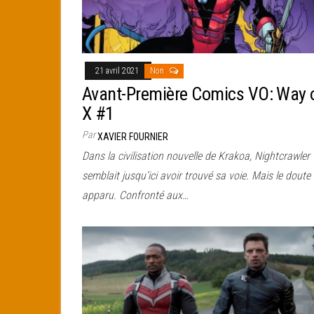
21 avril 2021
Non
Avant-Première Comics VO: Way 
X #1
Par
XAVIER FOURNIER
Dans la civilisation nouvelle de Krakoa, Nightcrawler
semblait jusqu’ici avoir trouvé sa voie. Mais le doute 
apparu. Confronté aux…