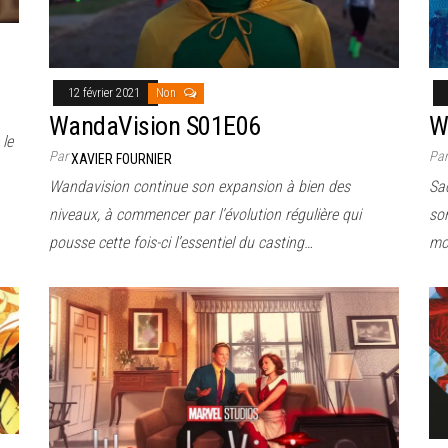
12 février 2021
Non
WandaVision S01E06
W
 le
Par
Pa
XAVIER FOURNIER
Wandavision continue son expansion à bien des
Sa
niveaux, à commencer par l’évolution régulière qui
son
pousse cette fois-ci l’essentiel du casting…
mo