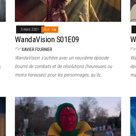
5 mars 2021
Non
WandaVision S01E09
W
Par
Pa
XAVIER FOURNIER
WandaVision s’achève avec un neuvième épisode
Wa
,
bourré de combats et de résolutions (heureuses ou
ép
moins hereuses) pour les personnages, qu’ils…
mai