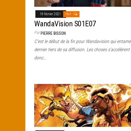
19 février 2021
Non
WandaVision S01E07
Par
PIERRE BISSON
C’est le début de la fin pour Wandavision qui entame
dernier tiers de sa diffusion. Les choses s’accélèrent
donc…