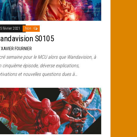
5 février 2021
Non
andavision S0105
r
XAVIER FOURNIER
cré semaine pour le MCU alors que Wandavision, à
 cinquième épisode, déverse explications,
tivations et nouvelles questions dues à…