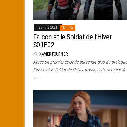
26 mars 2021
Non
Falcon et le Soldat de l’Hiver
S01E02
Par
XAVIER FOURNIER
Après un premier épisode qui tenait plus du prologue
Falcon et le Soldat de l’Hiver trouve cette semaine à
sa…