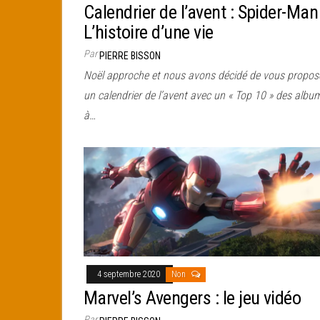
Calendrier de l’avent : Spider-Man
L’histoire d’une vie
Par
PIERRE BISSON
Noël approche et nous avons décidé de vous propos
un calendrier de l’avent avec un « Top 10 » des albu
à…
4 septembre 2020
Non
Marvel’s Avengers : le jeu vidéo
Par