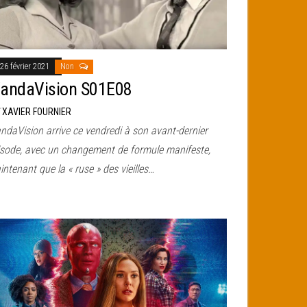
26 février 2021
Non
andaVision S01E08
r
XAVIER FOURNIER
ndaVision arrive ce vendredi à son avant-dernier
isode, avec un changement de formule manifeste,
ntenant que la « ruse » des vieilles…