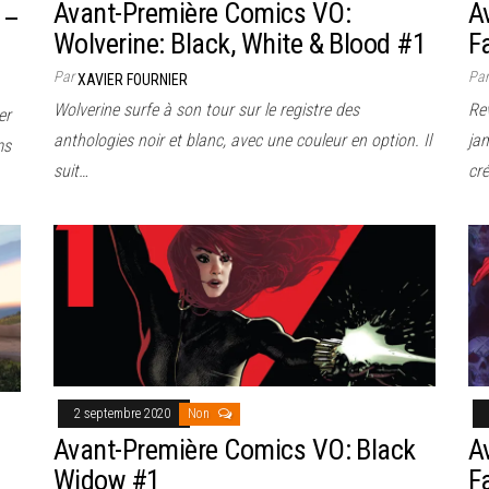
Avant-Première Comics VO:
A
 –
Wolverine: Black, White & Blood #1
F
Par
Pa
XAVIER FOURNIER
Wolverine surfe à son tour sur le registre des
Re
er
anthologies noir et blanc, avec une couleur en option. Il
jam
ms
suit…
cré
2 septembre 2020
Non
Avant-Première Comics VO: Black
A
Widow #1
F