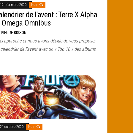
17 décembre 2020
Non
lendrier de l’avent : Terre X Alpha
t Omega Omnibus
r
PIERRE BISSON
ël approche et nous avons décidé de vous proposer
calendrier de l’avent avec un « Top 10 » des albums
21 octobre 2020
Non