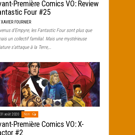
vant-Première Comics VO: Review
antastic Four #25
r
XAVIER FOURNIER
venus d’Empyre, les Fantastic Four sont plus que
ais un collectif familial. Mais une mystérieuse
ature s’attaque à la Terre,…
31 août 2020
Non
vant-Première Comics VO: X-
actor #2