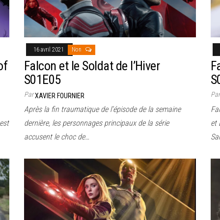
16 avril 2021
Non
of
Falcon et le Soldat de l’Hiver
Fa
S01E05
S
Par
Pa
XAVIER FOURNIER
Après la fin traumatique de l’épisode de la semaine
Fal
est
dernière, les personnages principaux de la série
et
accusent le choc de…
San