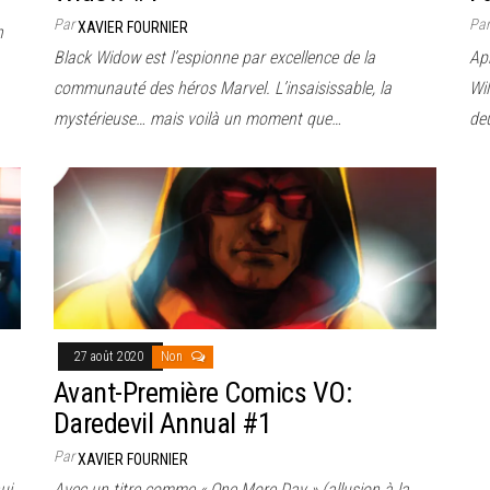
Par
Pa
XAVIER FOURNIER
n
Black Widow est l’espionne par excellence de la
Apr
communauté des héros Marvel. L’insaisissable, la
Wi
mystérieuse… mais voilà un moment que…
de
27 août 2020
Non
Avant-Première Comics VO:
Daredevil Annual #1
Par
XAVIER FOURNIER
ui
Avec un titre comme « One More Day » (allusion à la