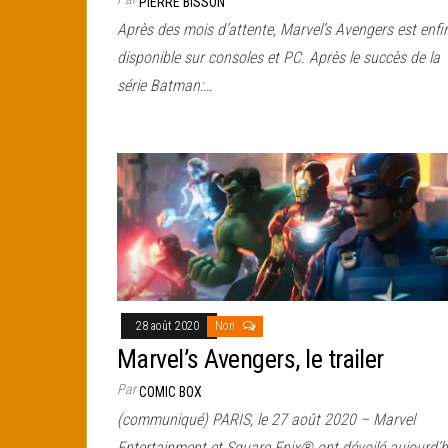
PIERRE BISSON
Après des mois d’attente, Marvel’s Avengers est enfi
disponible sur consoles et PC. Après le succès de la
série Batman:…
28 août 2020
Non
Marvel’s Avengers, le trailer
Par
COMIC BOX
(communiqué) PARIS, le 27 août 2020 – Marvel
Entertainment et Square Enix® ont dévoilé aujourd’h