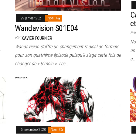
Ca
29 janvier 2021
Non
e
Wandavision S01E04
Pa
Par
XAVIER FOURNIER
No
Wandavision s’offre un changement radical de formule
.
un 
pour son quatrième épisode puisqu’il s’agit cette fois de
à…
changer de « témoin ». Les…
5 novembre 2020
Non