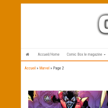
Skip
to
the
content
Accueil/Home
Comic Box le magazine
Accueil
»
Marvel
»
Page 2