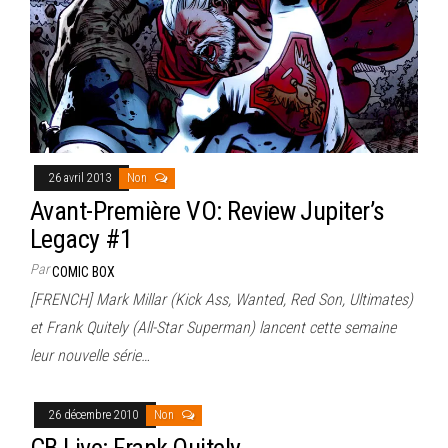
26 avril 2013
Non
Avant-Première VO: Review Jupiter’s
Legacy #1
Par
COMIC BOX
[FRENCH] Mark Millar (Kick Ass, Wanted, Red Son, Ultimates)
et Frank Quitely (All-Star Superman) lancent cette semaine
leur nouvelle série…
26 décembre 2010
Non
CB Live: Frank Quitely