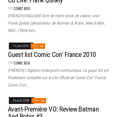
Par
COMIC BOX
[FRENCH/ENGLISH] Sorti de notre stock de vidéos, voici
Frank Quitely (dessinateur de Batman & Robin, New X-Men,
We3…) filmé lors…
11 juin 2010
Non
Guest list Comic Con’ France 2010
Par
COMIC BOX
[FRENCH] L’Agence Undergram communique: La guest list est
finalement complète sur le site officiel de Comic Con’ France.
Comic Con’…
26 août 2009
Non
Avant-Première VO: Review Batman
And Robin #3