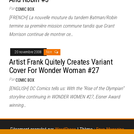
Par
COMIC BOX
[FRENCH] La nouvelle mouture du tandem Batman/Robin
termine sa première mission commune tandis que Grant
Morrison continue de montrer ce…
20 novembre 2008
Non
Artist Frank Quitely Creates Variant
Cover For Wonder Woman #27
Par
COMIC BOX
[ENGLISH] DC Comics tells us: With the “Rise of the Olympian”
storyline continuing in WONDER WOMEN #27, Eisner Award
winning…
Fièrement propulsé par
WordPress
|
Thème :
Envo Magazine