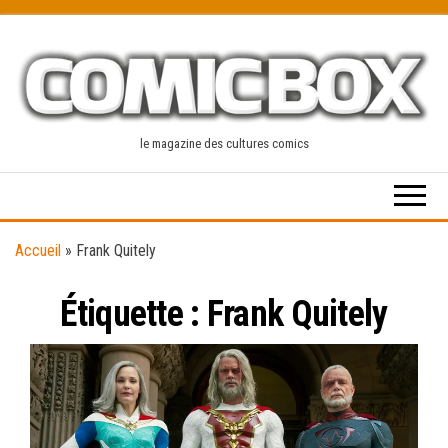
Skip
to
the
content
le magazine des cultures comics
Accueil
»
Frank Quitely
Étiquette :
Frank Quitely