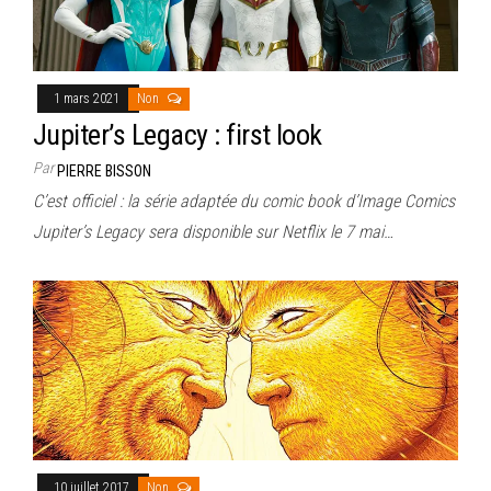
1 mars 2021
Non
Jupiter’s Legacy : first look
Par
PIERRE BISSON
C’est officiel : la série adaptée du comic book d’Image Comics
Jupiter’s Legacy sera disponible sur Netflix le 7 mai…
10 juillet 2017
Non